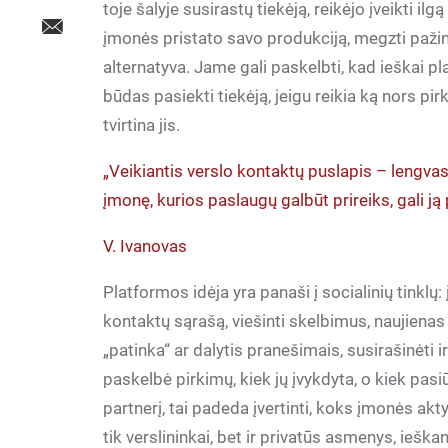
toje šalyje susirastų tiekėją, reikėjo įveikti il
įmonės pristato savo produkciją, megzti pažint
alternatyva. Jame gali paskelbti, kad ieškai pla
būdas pasiekti tiekėją, jeigu reikia ką nors pirkt
tvirtina jis.
„Veikiantis verslo kontaktų puslapis – lengvas
įmonę, kurios paslaugų galbūt prireiks, gali ją
V. Ivanovas
Platformos idėja yra panaši į socialinių tinklų:
kontaktų sąrašą, viešinti skelbimus, naujienas
„patinka“ ar dalytis pranešimais, susirašinėti 
paskelbė pirkimų, kiek jų įvykdyta, o kiek pa
partnerį, tai padeda įvertinti, koks įmonės akty
tik verslininkai, bet ir privatūs asmenys, ieška