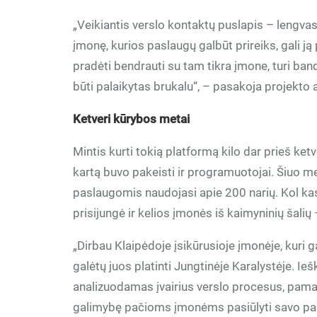
„Veikiantis verslo kontaktų puslapis – lengvas
įmonę, kurios paslaugų galbūt prireiks, gali j
pradėti bendrauti su tam tikra įmone, turi bandy
būti palaikytas brukalu“, – pasakoja projekto 
Ketveri kūrybos metai
Mintis kurti tokią platformą kilo dar prieš ketv
kartą buvo pakeisti ir programuotojai. Šiuo me
paslaugomis naudojasi apie 200 narių. Kol kas
prisijungė ir kelios įmonės iš kaimyninių šalių 
„Dirbau Klaipėdoje įsikūrusioje įmonėje, kuri 
galėtų juos platinti Jungtinėje Karalystėje. Ie
analizuodamas įvairius verslo procesus, pamatai
galimybę pačioms įmonėms pasiūlyti savo pa