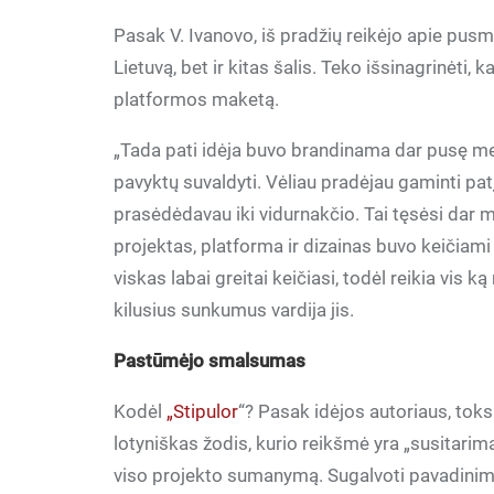
Pasak V. Ivanovo, iš pradžių reikėjo apie pusme
Lietuvą, bet ir kitas šalis. Teko išsinagrinėti,
platformos maketą.
„Tada pati idėja buvo brandinama dar pusę me
pavyktų suvaldyti. Vėliau pradėjau gaminti patį
prasėdėdavau iki vidurnakčio. Tai tęsėsi dar 
projektas, platforma ir dizainas buvo keičiami 
viskas labai greitai keičiasi, todėl reikia vis ką
kilusius sunkumus vardija jis.
Pastūmėjo smalsumas
Kodėl
„Stipulor
“? Pasak idėjos autoriaus, toks
lotyniškas žodis, kurio reikšmė yra „susitarim
viso projekto sumanymą. Sugalvoti pavadinimą 