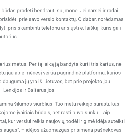
 būdas pradėti bendrauti su įmone. Jei naršei ir radai
ą prisidėti prie savo verslo kontaktų. O dabar, norėdamas
ti prisiskambinti telefonu ar siųsti e. laišką, kuris gali
autorius.
erius metus. Per tą laiką ją bandyta kurti tris kartus, ne
tu jau apie mėnesį veikia pagrindinė platforma, kurios
 dauguma jų yra iš Lietuvos, bet prie projekto jau
– Lenkijos ir Baltarusijos.
gamina šilumos siurblius. Tuo metu reikėjo surasti, kas
škojome įvairiais būdais, bet rasti buvo sunku. Taip
, kur verslui reikia naujovių, todėl ir gimė idėja suteikti
slaugas“, – idėjos užuomazgas prisimena pašnekovas.