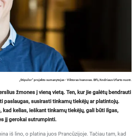
„Stipulor“ projekto sumanytojas - Viktoras Ivanovas. BFL/Andriaus Ufarto nuotr.
erslius žmones į vieną vietą. Ten, kur jie galėtų bendrauti
uoti paslaugas, susirasti tinkamų tiekėjų ar platintojų.
ad kelias, ieškant tinkamų tiekėjų, gali būti ilgas,
ės jį gerokai sutrumpinti.
na iš lino, o platina juos Prancūzijoje. Tačiau tam, kad