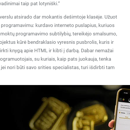
vadinimai taip pat lotyniški.“
ti verslu atsirado dar mokantis dešimtoje klasėje. Užuot
vo programavimu: kurdavo interneto puslapius, kuriuos
išmoktų programavimo subtilybių, tereikėjo smalsumo,
ojektus kūrė bendraklasio vyresnis pusbrolis, kuris ir
pirkti knygą apie HTML ir kibti į darbą. Dabar nemažai
gramuotojais, su kuriais, kaip pats juokauja, tenka
jei nori būti savo srities specialistas, turi išdirbti tam