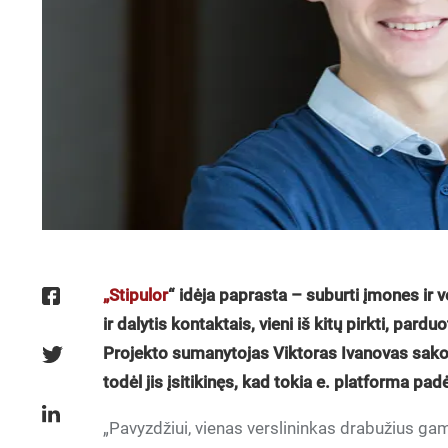
„Stipulor
“ idėja paprasta – suburti įmones ir v
ir dalytis kontaktais, vieni iš kitų pirkti, pard
Projekto sumanytojas Viktoras Ivanovas sako, k
todėl jis įsitikinęs, kad tokia e. platforma pad
„Pavyzdžiui, vienas verslininkas drabužius gami