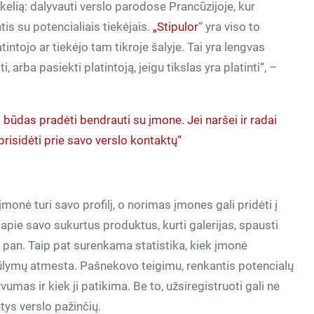
gą kelią: dalyvauti verslo parodose Prancūzijoje, kur
is su potencialiais tiekėjais.
„Stipulor
“ yra viso to
tintojo ar tiekėjo tam tikroje šalyje. Tai yra lengvas
i, arba pasiekti platintoją, jeigu tikslas yra platinti“, –
 būdas pradėti bendrauti su įmone. Jei naršei ir radai
 prisidėti prie savo verslo kontaktų“
 įmonė turi savo profilį, o norimas įmones gali pridėti į
 apie savo sukurtus produktus, kurti galerijas, spausti
ir pan. Taip pat surenkama statistika, kiek įmonė
siūlymų atmesta. Pašnekovo teigimu, renkantis potencialų
vumas ir kiek ji patikima. Be to, užsiregistruoti gali ne
ntys verslo pažinčių.