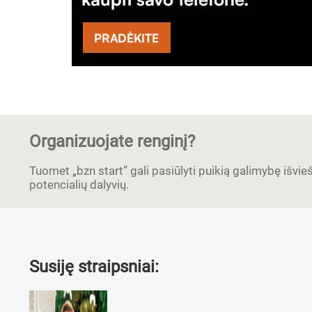
Organizuojate renginį?
Tuomet „bzn start” gali pasiūlyti puikią galimybę išvieši
potencialių dalyvių.
Susiję straipsniai: