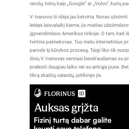
verslų, tokių kaip „Google“ ar „Volvo“, kurių pa
V. Ivanovui ši idėja jau ketvirta. Noras užsiim
leidęs laisvalaikį kieme, jis mieliau užsiimda
įgyvendindavo Amerikos rinkoje. O tam, kad 
tvirtina pašnekovas. Tuo metu internetinius pr
parodė šį kūrybos procesą. Taigi liko tik nusi
žinių V. Ivanovas semiasi bendraudamas su pro
praleisti daugiau laiko nei su antrąja puse. Bet 
tikrą skaičių valandų, įsitikinęs jis.