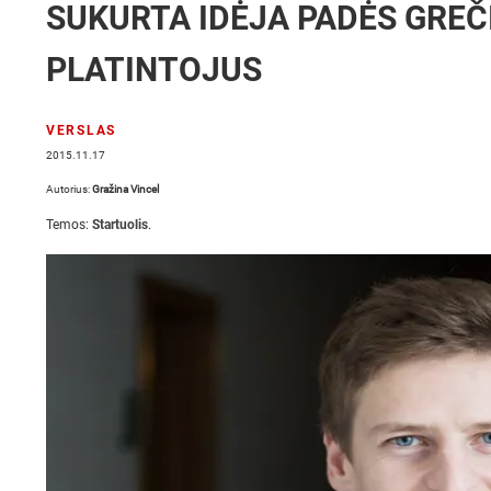
SUKURTA IDĖJA PADĖS GREČI
PLATINTOJUS
VERSLAS
2015.11.17
Autorius:
Gražina Vincel
Temos:
Startuolis
.