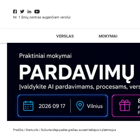
Nr. 1 žinių centras augančiam verslui
VERSLAS
MOKYMAI
Pradžia
/
Startuolis
/
Sukurta idėja padės grečiau surasti tiekėjus ir platintojus