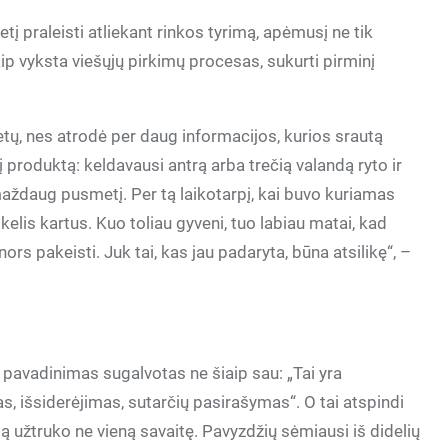
tį praleisti atliekant rinkos tyrimą, apėmusį ne tik
 kaip vyksta viešųjų pirkimų procesas, sukurti pirminį
tų, nes atrodė per daug informacijos, kurios srautą
 produktą: keldavausi antrą arba trečią valandą ryto ir
maždaug pusmetį. Per tą laikotarpį, kai buvo kuriamas
kelis kartus. Kuo toliau gyveni, tuo labiau matai, kad
 nors pakeisti. Juk tai, kas jau padaryta, būna atsilikę“, –
 pavadinimas sugalvotas ne šiaip sau: „Tai yra
as, išsiderėjimas, sutarčių pasirašymas“. O tai atspindi
užtruko ne vieną savaitę. Pavyzdžių sėmiausi iš didelių