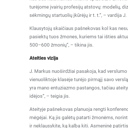
turėjome įvairių profesijų atstovų: modelių, di
sėkmingų startuolių įkūrėjų ir t. t.“, – vardija J
Klausytojų skaičiaus pašnekovas kol kas nesur
pasiektų tuos žmones, kuriems tai išties aktu
500–600 žmonių“, – tikina jis.
Ateities vizija
J. Markus nuoširdžiai pasakoja, kad verslumo
vienuoliktoje klasėje turėjo pirmąjį savo vers
yra mano entuziazmo pastangos, tačiau ateityj
idėjos“, – teigia jis.
Ateityje pašnekovas planuoja rengti konferenci
mėgėjai. Ką jis galėtų patarti žmonėms, norin
ir neklausykite, ką kalba kiti. Asmeninė patirt