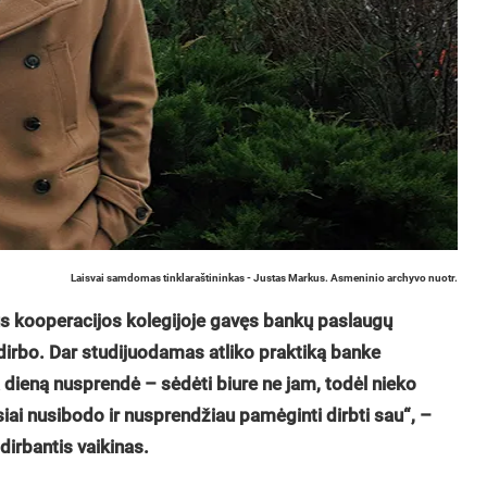
Laisvai samdomas tinklaraštininkas - Justas Markus. Asmeninio archyvo nuotr.
aus kooperacijos kolegijoje gavęs bankų paslaugų
edirbo. Dar studijuodamas atliko praktiką banke
ną dieną nusprendė – sėdėti biure ne jam, todėl nieko
iai nusibodo ir nusprendžiau pamėginti dirbti sau“, –
dirbantis vaikinas.