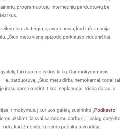
zainerių, programuotojų, internetinių parduotuvių bei
. Markus.
eikšmina. Jo teigimu, svarbiausia, kad informacija
alu. „Šiuo metu vieną epizodą perklauso vidutiniškai
 gyslelę turi nuo mokyklos laikų. Dar mokydamasis
lą – e. parduotuvę. „Šiuo metu dirbu nemokamai, todėl tai
e įrašų apmokestinti tikrai neplanuoju. Viską darau iš
jas ir mokymus, į kuriuos galėtų susirinkti „
Podkasto
“
tiems užsiimti laisvai samdomu darbu? „Tiesiog darykite
is rodo, kad žmonės, kuriems patinka tavo idėja,