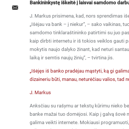
Bankininkystę iškeitė į laisvai samdomo dar
J. Markus prisimena, kad, nors sprendimas iše
„Išėjau va bank – į niekur“, – sako vaikinas, 
samdomo tinklaraštininko patirtimi su juo pasid
kaip dirbti internetu ir iš tokios veiklos gauti
mokytis naujo dalyko žinant, kad neturi santaup
laiką ir semtis naujų žinių“, – tvirtina jis.
„Išėjęs iš banko pradėjau mąstyti, ką gi galim
dizaineriu būti, manau, neturėčiau valios, tad 
J. Markus
Anksčiau su rašymu ar tekstų kūrimu nieko b
banke mažai tuo domėjosi. Kaip į galvą šovė mi
galima veikti internete. Mokiausi programuoti,