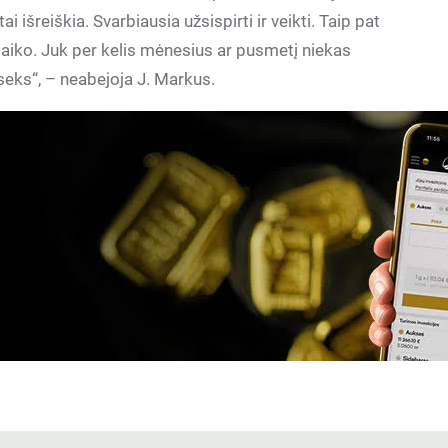
ai išreiškia. Svarbiausia užsispirti ir veikti. Taip pat
i laiko. Juk per kelis mėnesius ar pusmetį niekas
iseks“, – neabejoja J. Markus.