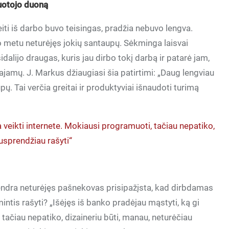
buotojo duoną
iti iš darbo buvo teisingas, pradžia nebuvo lengva.
tuo metu neturėjęs jokių santaupų. Sėkminga laisvai
alijo draugas, kuris jau dirbo tokį darbą ir patarė jam,
 pajamų. J. Markus džiaugiasi šia patirtimi: „Daug lengviau
ų. Tai verčia greitai ir produktyviai išnaudoti turimą
a veikti internete. Mokiausi programuoti, tačiau nepatiko,
nusprendžiau rašyti“
endra neturėjęs pašnekovas prisipažįsta, kad dirbdamas
ntis rašyti? „Išėjęs iš banko pradėjau mąstyti, ką gi
 tačiau nepatiko, dizaineriu būti, manau, neturėčiau