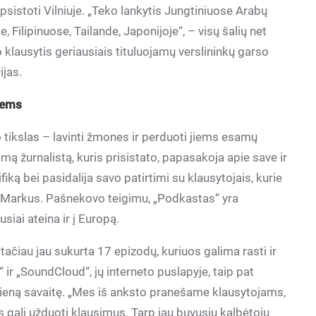
psistoti Vilniuje. „Teko lankytis Jungtiniuose Arabų
 Filipinuose, Tailande, Japonijoje“, – visų šalių net
 klausytis geriausiais tituluojamų verslininkų garso
ijas.
siems
Jo tikslas – lavinti žmones ir perduoti jiems esamų
omą žurnalistą, kuris prisistato, papasakoja apie save ir
iką bei pasidalija savo patirtimi su klausytojais, kurie
 J. Markus. Pašnekovo teigimu, „Podkastas“ yra
usiai ateina ir į Europą.
tačiau jau sukurta 17 epizodų, kuriuos galima rasti ir
 ir „SoundCloud“, jų interneto puslapyje, taip pat
vieną savaitę. „Mes iš anksto pranešame klausytojams,
gali užduoti klausimus. Tarp jau buvusių kalbėtojų