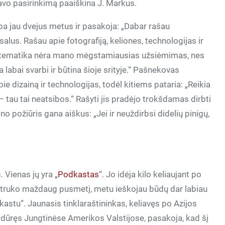
savo pasirinkimą paaiškina J. Markus.
ba jau dvejus metus ir pasakoja: „Dabar rašau
alus. Rašau apie fotografiją, keliones, technologijas ir
onių tematika nėra mano mėgstamiausias užsiėmimas, nes
labai svarbi ir būtina šioje srityje.“ Pašnekovas
pie dizainą ir technologijas, todėl kitiems pataria: „Reikia
a – tau tai neatsibos.“ Rašyti jis pradėjo trokšdamas dirbti
no požiūris gana aiškus: „Jei ir neuždirbsi didelių pinigų,
 Vienas jų yra „
Podkastas
“. Jo idėja kilo keliaujant po
i truko maždaug pusmetį, metu ieškojau būdų dar labiau
astu“. Jaunasis tinklaraštininkas, keliavęs po Azijos
sidūręs Jungtinėse Amerikos Valstijose, pasakoja, kad šį