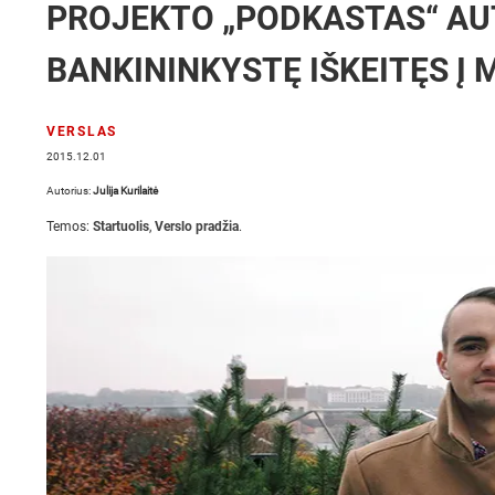
PROJEKTO „PODKASTAS“ AUT
BANKININKYSTĘ IŠKEITĘS Į
VERSLAS
2015.12.01
Autorius:
Julija Kurilaitė
Temos:
Startuolis
,
Verslo pradžia
.