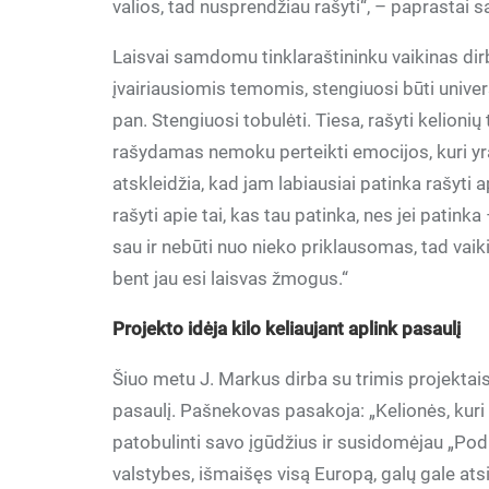
valios, tad nusprendžiau rašyti“, – paprastai 
Laisvai samdomu tinklaraštininku vaikinas dir
įvairiausiomis temomis, stengiuosi būti univers
pan. Stengiuosi tobulėti. Tiesa, rašyti keli
rašydamas nemoku perteikti emocijos, kuri yra 
atskleidžia, kad jam labiausiai patinka rašyti a
rašyti apie tai, kas tau patinka, nes jei patink
sau ir nebūti nuo nieko priklausomas, tad vaiki
bent jau esi laisvas žmogus.“
Projekto idėja kilo keliaujant aplink pasaulį
Šiuo metu J. Markus dirba su trimis projektais.
pasaulį. Pašnekovas pasakoja: „Kelionės, kur
patobulinti savo įgūdžius ir susidomėjau „Podk
valstybes, išmaišęs visą Europą, galų gale at