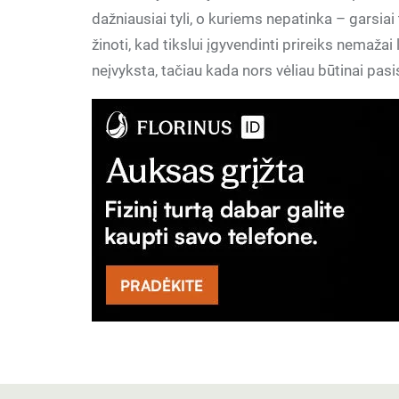
dažniausiai tyli, o kuriems nepatinka – garsiai t
žinoti, kad tikslui įgyvendinti prireiks nemaža
neįvyksta, tačiau kada nors vėliau būtinai pas