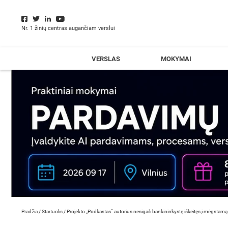
Nr. 1 žinių centras augančiam verslui
VERSLAS
MOKYMAI
Pradžia
/
Startuolis
/
Projekto „Podkastas“ autorius nesigaili bankininkystę iškeitęs į mėgstamą 