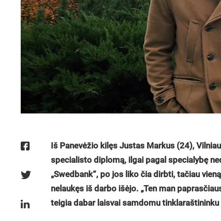
Iš Panevėžio kilęs Justas Markus (24), Vilni
specialisto diplomą, ilgai pagal specialybę n
„Swedbank“, po jos liko čia dirbti, tačiau vie
nelaukęs iš darbo išėjo. „Ten man paprasčiaus
teigia dabar laisvai samdomu tinklaraštininku 