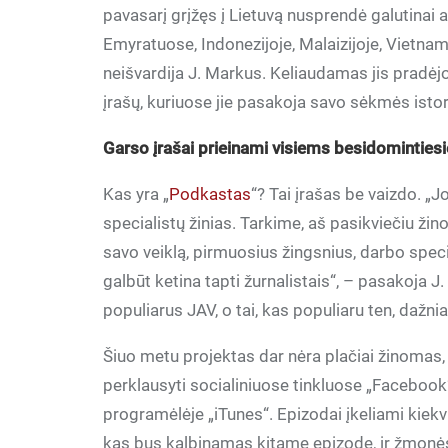
pavasarį grįžęs į Lietuvą nusprendė galutinai a
Emyratuose, Indonezijoje, Malaizijoje, Vietname,
neišvardija J. Markus. Keliaudamas jis pradėjo
įrašų, kuriuose jie pasakoja savo sėkmės istor
Garso įrašai prieinami visiems besidomintie
Kas yra „
Podkastas
“? Tai įrašas be vaizdo. „
specialistų žinias. Tarkime, aš pasikviečiu žin
savo veiklą, pirmuosius žingsnius, darbo specif
galbūt ketina tapti žurnalistais“, – pasakoja
populiarus JAV, o tai, kas populiaru ten, dažnia
Šiuo metu projektas dar nėra plačiai žinomas, 
perklausyti socialiniuose tinkluose „Facebook“
programėlėje „iTunes“. Epizodai įkeliami kiek
kas bus kalbinamas kitame epizode, ir žmonės 