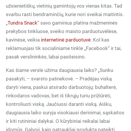
užsienietiškų, vietinių gamintojų vos vienas kitas. Tad
svarbu rasti bendraminčių, kurie nori sveikai maitintis.
„
Tundra Snack
“ savo gaminius platina mažmeninės
prekybos tinkluose, sveiko maisto parduotuvėlėse,
kavinėse, veikia
internetinė parduotuvė
. Kol kas
reklamuojasi tik socialiniame tinkle „Facebook“ ir tai,
pasak verslininkės, labai pasiteisino.
Kas šiame versle užima daugiausia laiko? „Sunku
pasakyti, – svarsto pašnekovė. – Pradėjau viską
daryti viena, paskui atsirado darbuotojų: buhalterė,
rinkodaros vadovas, bet iš tikrųjų turiu prižiūrėti,
kontroliuoti viską. Jaučiuosi daranti viską. Aišku,
daugiausia laiko suryja visokiausi derinimai, sąskaitos
ir kiti rutininiai dalykai. O kūrybiniai reikalai labai
įdomūs. Galvoji, kaip patraukliai produktą pateikti,