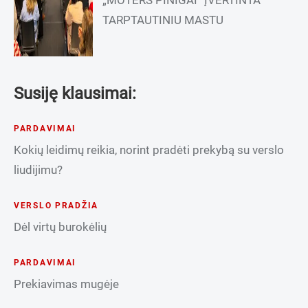
„MOTERS PINIGAI“ ĮVERTINTA
TARPTAUTINIU MASTU
Susiję klausimai:
PARDAVIMAI
Kokių leidimų reikia, norint pradėti prekybą su verslo
liudijimu?
VERSLO PRADŽIA
Dėl virtų burokėlių
PARDAVIMAI
Prekiavimas mugėje