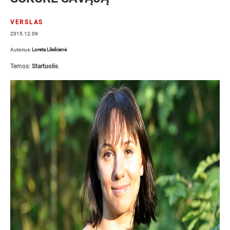
VERSLAS
2015.12.09
Autorius:
Loreta Lileikienė
Temos:
Startuolis
.