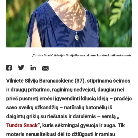
„Tundra Snack“ įkūrėja - Silvija Baranauskienė. Loretos Lileikienės nuotr.
Vilnietė Silvija Baranauskienė (37), stiprinama šeimos
ir draugų pritarimo, raginimų nedvejoti, daugiau nei
prieš pusmetį ėmėsi įgyvendinti kilusią idėją – pradėjo
savo sveikų užkandžių – natūralių batonėlių iš
daigintų grikių su riešutais ir datulėmis – verslą „
Tundra Snack
“, kuris sėkmingai gyvuoja ir auga. Tik
moteris nenusiteikusi dėl to džiūgauti ir ramiau