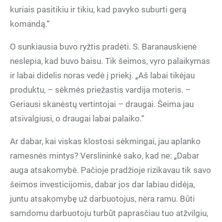
kuriais pasitikiu ir tikiu, kad pavyko suburti gerą
komandą.“
O sunkiausia buvo ryžtis pradėti. S. Baranauskienė
neslepia, kad buvo baisu. Tik šeimos, vyro palaikymas
ir labai didelis noras vedė į priekį. „Aš labai tikėjau
produktu, – sėkmės priežastis vardija moteris. –
Geriausi skanėstų vertintojai – draugai. Šeima jau
atsivalgiusi, o draugai labai palaiko.“
Ar dabar, kai viskas klostosi sėkmingai, jau aplanko
ramesnės mintys? Verslininkė sako, kad ne: „Dabar
auga atsakomybė. Pačioje pradžioje rizikavau tik savo
šeimos investicijomis, dabar jos dar labiau didėja,
juntu atsakomybę už darbuotojus, nėra ramu. Būti
samdomu darbuotoju turbūt paprasčiau tuo atžvilgiu,