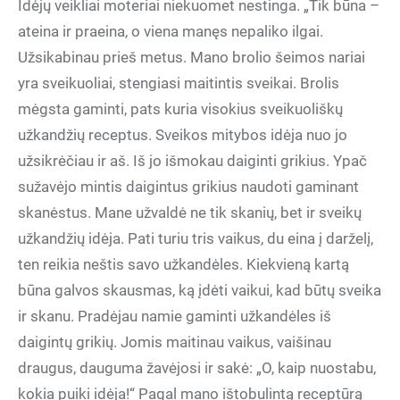
Idėjų veikliai moteriai niekuomet nestinga. „Tik būna –
ateina ir praeina, o viena manęs nepaliko ilgai.
Užsikabinau prieš metus. Mano brolio šeimos nariai
yra sveikuoliai, stengiasi maitintis sveikai. Brolis
mėgsta gaminti, pats kuria visokius sveikuoliškų
užkandžių receptus. Sveikos mitybos idėja nuo jo
užsikrėčiau ir aš. Iš jo išmokau daiginti grikius. Ypač
sužavėjo mintis daigintus grikius naudoti gaminant
skanėstus. Mane užvaldė ne tik skanių, bet ir sveikų
užkandžių idėja. Pati turiu tris vaikus, du eina į darželį,
ten reikia neštis savo užkandėles. Kiekvieną kartą
būna galvos skausmas, ką įdėti vaikui, kad būtų sveika
ir skanu. Pradėjau namie gaminti užkandėles iš
daigintų grikių. Jomis maitinau vaikus, vaišinau
draugus, dauguma žavėjosi ir sakė: „O, kaip nuostabu,
kokia puiki idėja!“ Pagal mano ištobulintą receptūrą