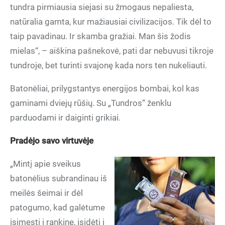
tundra pirmiausia siejasi su žmogaus nepaliesta,
natūralia gamta, kur mažiausiai civilizacijos. Tik dėl to
taip pavadinau. Ir skamba gražiai. Man šis žodis
mielas“, – aiškina pašnekovė, pati dar nebuvusi tikroje
tundroje, bet turinti svajonę kada nors ten nukeliauti.
Batonėliai, prilygstantys energijos bombai, kol kas
gaminami dviejų rūšių. Su „Tundros“ ženklu
parduodami ir daiginti grikiai.
Pradėjo savo virtuvėje
„Mintį apie sveikus
batonėlius subrandinau iš
meilės šeimai ir dėl
patogumo, kad galėtume
įsimesti į rankinę, įsidėti į