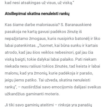
kad nesi atsakingas už visus, už viską.“
Atsiliepimai skatina nenuleisti rankų
Kas šiame darbe maloniausia? S. Baranauskienė
pasakoja ne kartą gavusi padėkos žinutę iš
nepažįstamo žmogaus, kuris nusipirko batonėlį ir liko
labai patenkintas. „Tuomet, kai būna sunku ir kartais
atrodo, kad jau šios veiklos nebesinori, gal jau čia
viską baigti, tokie dalykai labai palaiko. Pati niekam
niekada nesu rašiusi tokios žinutės, tad keista ir labai
malonu, kad yra žmonių, kurie padėkoja ir parašo,
jeigu jiems patiko. Tai užveda, skatina nenuleisti
rankų“, – nuoširdžiai savo emocijomis dalijasi sveikus
užkandžius gaminanti moteris.
Ji tiki savo gaminių ateitimi – rinkoje yra panašių