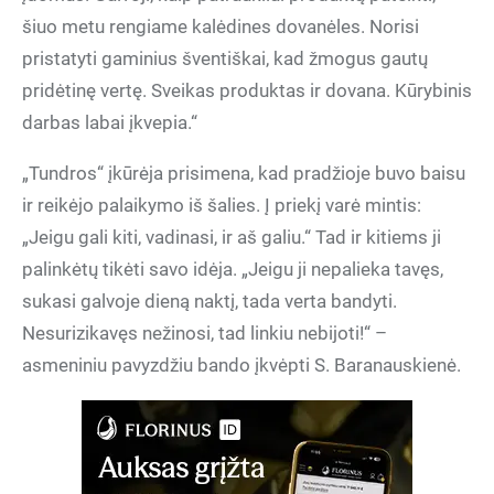
šiuo metu rengiame kalėdines dovanėles. Norisi
pristatyti gaminius šventiškai, kad žmogus gautų
pridėtinę vertę. Sveikas produktas ir dovana. Kūrybinis
darbas labai įkvepia.“
„Tundros“ įkūrėja prisimena, kad pradžioje buvo baisu
ir reikėjo palaikymo iš šalies. Į priekį varė mintis:
„Jeigu gali kiti, vadinasi, ir aš galiu.“ Tad ir kitiems ji
palinkėtų tikėti savo idėja. „Jeigu ji nepalieka tavęs,
sukasi galvoje dieną naktį, tada verta bandyti.
Nesurizikavęs nežinosi, tad linkiu nebijoti!“ –
asmeniniu pavyzdžiu bando įkvėpti S. Baranauskienė.