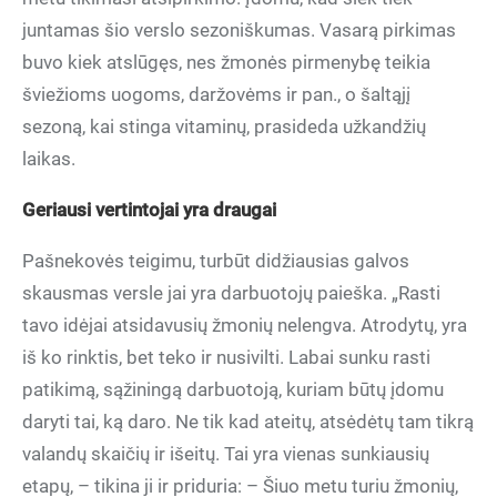
juntamas šio verslo sezoniškumas. Vasarą pirkimas
buvo kiek atslūgęs, nes žmonės pirmenybę teikia
šviežioms uogoms, daržovėms ir pan., o šaltąjį
sezoną, kai stinga vitaminų, prasideda užkandžių
laikas.
Geriausi vertintojai yra draugai
Pašnekovės teigimu, turbūt didžiausias galvos
skausmas versle jai yra darbuotojų paieška. „Rasti
tavo idėjai atsidavusių žmonių nelengva. Atrodytų, yra
iš ko rinktis, bet teko ir nusivilti. Labai sunku rasti
patikimą, sąžiningą darbuotoją, kuriam būtų įdomu
daryti tai, ką daro. Ne tik kad ateitų, atsėdėtų tam tikrą
valandų skaičių ir išeitų. Tai yra vienas sunkiausių
etapų, – tikina ji ir priduria: – Šiuo metu turiu žmonių,