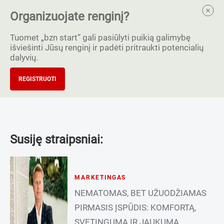
Organizuojate renginį?
Tuomet „bzn start” gali pasiūlyti puikią galimybę
išviešinti Jūsų renginį ir padėti pritraukti potencialių
dalyvių.
REGISTRUOTI
Susiję straipsniai:
MARKETINGAS
NEMATOMAS, BET UŽUODŽIAMAS
PIRMASIS ĮSPŪDIS: KOMFORTĄ,
SVETINGUMĄ IR JAUKUMĄ