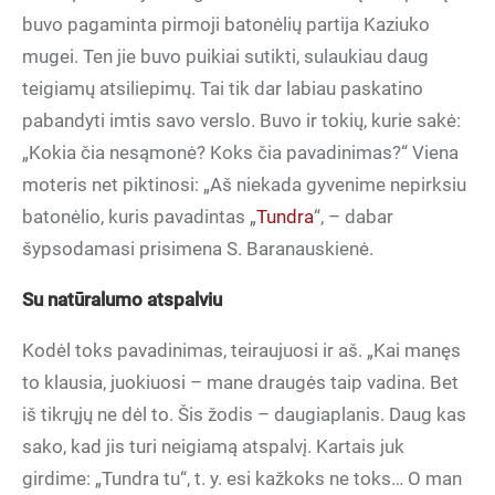
buvo pagaminta pirmoji batonėlių partija Kaziuko
mugei. Ten jie buvo puikiai sutikti, sulaukiau daug
teigiamų atsiliepimų. Tai tik dar labiau paskatino
pabandyti imtis savo verslo. Buvo ir tokių, kurie sakė:
„Kokia čia nesąmonė? Koks čia pavadinimas?“ Viena
moteris net piktinosi: „Aš niekada gyvenime nepirksiu
batonėlio, kuris pavadintas „
Tundra
“, – dabar
šypsodamasi prisimena S. Baranauskienė.
Su natūralumo atspalviu
Kodėl toks pavadinimas, teiraujuosi ir aš. „Kai manęs
to klausia, juokiuosi – mane draugės taip vadina. Bet
iš tikrųjų ne dėl to. Šis žodis – daugiaplanis. Daug kas
sako, kad jis turi neigiamą atspalvį. Kartais juk
girdime: „Tundra tu“, t. y. esi kažkoks ne toks… O man