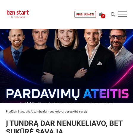
PRISIJUNGTI
0
Pradžia
/
Startuolis
/
Į tundrą dar nenukeliavo, bet sukūrė savąją
Į TUNDRĄ DAR NENUKELIAVO, BET
SUKŪRĖ SAVĄJĄ