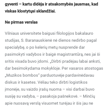
gyventi – kartu didėja ir atsakomybės jausmas, kad
viskas klostytųsi sklandžiai.
Ne pirmas verslas
Vilniaus universitete baigusi filologijos bakalauro
studijas, S. Baranauskienė nė dienos nedirbo pagal
specialybę, o po kelerių metų nusprendė dar
pasimokyti vadybos ir baigė magistrantūrą, nes jai ši
sritis visada buvo įdomi. „Dirbti pradėjau labai anksti,
dar besimokydama mokykloje. Per vasaros atostogas
„Muzikos bombos“ parduotuvėje pardavinėdavau
diskus ir kasetes. Vėliau teko dirbti logistikos
įmonėje, su vaizdo įrašų nuoma – visi darbai buvo
susiję su vadyba, – pasakoja pašnekovė. – Minčių
apie nuosavą verslą visuomet turėjau ir šis jau ne