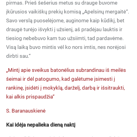
pirmas. Prieš šešerius metus su drauge buvome
įkūrusios vaikiškų prekių komisą „Apelsinų mergaitė“.
Savo verslą puoselėjome, auginome kaip kūdikį, bet
draugė turėjo išvykti į užsienį, aš pradėjau lauktis ir
tiesiog nebebuvo kam tuo užsiimti, tad pardavėme.
Visą laiką buvo mintis vėl ko nors imtis, nes norėjosi
dirbti sau.“
„Mintį apie sveikus batonėlius subrandinau iš meilės
šeimai ir dėl patogumo, kad galėtume įsimesti į
rankinę, įsidėti į mokyklą, darželį, darbą ir išsitraukti,
kai alkis prispaudžia“
S. Baranauskienė
Kai idėja nepalieka dieną naktį