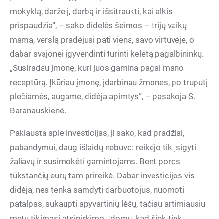
mokyklą, darželį, darbą ir išsitraukti, kai alkis
prispaudžia“, – sako didelės šeimos – trijų vaikų
mama, verslą pradėjusi pati viena, savo virtuvėje, o
dabar svajonei įgyvendinti turinti keletą pagalbininkų.
„Susiradau įmonę, kuri juos gamina pagal mano
receptūrą. Įkūriau įmonę, įdarbinau žmones, po truputį
plečiamės, augame, didėja apimtys“, – pasakoja S.
Baranauskienė.
Paklausta apie investicijas, ji sako, kad pradžiai,
pabandymui, daug išlaidų nebuvo: reikėjo tik įsigyti
žaliavų ir susimokėti gamintojams. Bent poros
tūkstančių eurų tam prireikė. Dabar investicijos vis
didėja, nes tenka samdyti darbuotojus, nuomoti
patalpas, sukaupti apyvartinių lėšų, tačiau artimiausiu
metu tikimasi atsipirkimo. Įdomu, kad šiek tiek