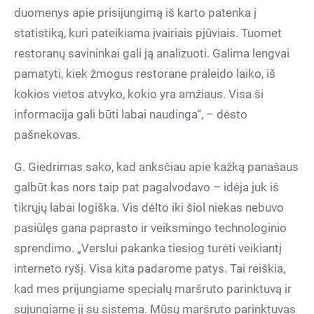
duomenys apie prisijungimą iš karto patenka į
statistiką, kuri pateikiama įvairiais pjūviais. Tuomet
restoranų savininkai gali ją analizuoti. Galima lengvai
pamatyti, kiek žmogus restorane praleido laiko, iš
kokios vietos atvyko, kokio yra amžiaus. Visa ši
informacija gali būti labai naudinga“, – dėsto
pašnekovas.
G. Giedrimas sako, kad anksčiau apie kažką panašaus
galbūt kas nors taip pat pagalvodavo – idėja juk iš
tikrųjų labai logiška. Vis dėlto iki šiol niekas nebuvo
pasiūlęs gana paprasto ir veiksmingo technologinio
sprendimo. „Verslui pakanka tiesiog turėti veikiantį
interneto ryšį. Visa kita padarome patys. Tai reiškia,
kad mes prijungiame specialų maršruto parinktuvą ir
sujungiame jį su sistema. Mūsų maršruto parinktuvas