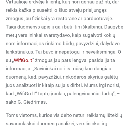
Virtualioje erdvėje klientą, kurį nori geriau pažinti, dar
reikia kažkaip susekti, o šiuo atveju prisijungęs
žmogus jau fiziškai yra restorane ar parduotuvėje.
Taigi duomenys apie jį gali būti itin iškalbingi. Daugybę
metų verslininkai svarstydavo, kaip sugalvoti kokių
nors informacijos rinkimo būdų, pavyzdžiui, dalydavo
lankstinukus. Tai buvo ir nepatogu, ir neveiksminga. O
su „
WifiGo.lt
“ žmogus jau pats lengvai pasidalija ta
informacija. „Savininkai nori iš mūsų kuo daugiau
duomenų, kad, pavyzdžiui, rinkodaros skyrius galėtų
juos analizuoti ir kitaip su jais dirbti. Mums irgi norisi,
kad „WifiGo.lt“ taptų įrankiu, palengvinančiu darbą“, –
sako G. Giedrimas.
Toms vietoms, kurios vis dėlto neturi reikiamų išteklių
savarankiškai duomenų analizei, verslininkai irgi