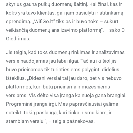
skyrius gauna puikų duomenų šaltinį. Kai žinai, kas ir
koks yra tavo klientas, gali jam pasiūlyti ir atitinkamą
sprendimą. „WifiGo.lt“ tikslas ir buvo toks – sukurti
veikiančią duomenų analizavimo platformą“, – sako D.
Giedrimas.
Jis teigia, kad toks duomenų rinkimas ir analizavimas
versle naudojamas jau labai ilgai. Tačiau iki šiol jis
buvo prieinamas tik turintiesiems palyginti didelius
išteklius. „Didesni verslai tai jau daro, bet vis nebuvo
platformos, kuri būtų prieinama ir mažesniems
verslams. Vis dėlto visa įranga kainuoja gana brangiai.
Programinė įranga irgi. Mes paprasčiausiai galime
suteikti tokią paslaugą, kuri tinka ir smulkiam, ir
stambiam verslui“, – teigia pašnekovas.