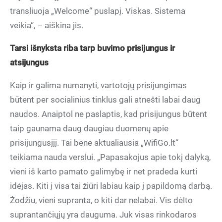
transliuoja „Welcome“ puslapį. Viskas. Sistema
veikia“, – aiškina jis.
Tarsi išnyksta riba tarp buvimo prisijungus ir
atsijungus
Kaip ir galima numanyti, vartotojų prisijungimas
būtent per socialinius tinklus gali atnešti labai daug
naudos. Anaiptol ne paslaptis, kad prisijungus būtent
taip gaunama daug daugiau duomenų apie
prisijungusįjį. Tai bene aktualiausia „WifiGo.lt“
teikiama nauda verslui. „Papasakojus apie tokį dalyką,
vieni iš karto pamato galimybę ir net pradeda kurti
idėjas. Kiti į visa tai žiūri labiau kaip į papildomą darbą.
Žodžiu, vieni supranta, o kiti dar nelabai. Vis dėlto
suprantančiųjų yra dauguma. Juk visas rinkodaros