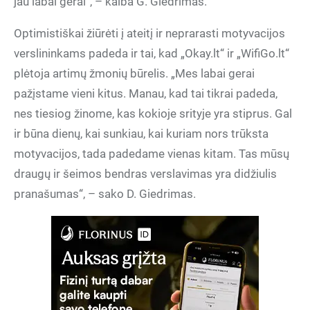
jau labai gerai“, – kalba G. Giedrimas.
Optimistiškai žiūrėti į ateitį ir neprarasti motyvacijos
verslininkams padeda ir tai, kad „Okay.lt“ ir „WifiGo.lt“
plėtoja artimų žmonių būrelis. „Mes labai gerai
pažįstame vieni kitus. Manau, kad tai tikrai padeda,
nes tiesiog žinome, kas kokioje srityje yra stiprus. Gal
ir būna dienų, kai sunkiau, kai kuriam nors trūksta
motyvacijos, tada padedame vienas kitam. Tas mūsų
draugų ir šeimos bendras verslavimas yra didžiulis
pranašumas“, – sako D. Giedrimas.