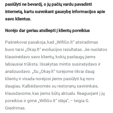
pasiūlyti ne bevardį, o jų pačių vardu pavadinti
internetą, kartu surenkant gausybę informacijos apie
savo klientus.
Norėjo dar geriau atsiliepti į klientų poreikius
Pašnekovai pasakoja, kad „WifiGo.lt“ atsiradimas
buvo tarsi „Okay.lt“ evoliucijos rezultatas. Jie nuolatos
klausinėdavo savo klientų, kokių paslaugų jiems
labiausiai trūksta. Išsakytas mintis susirašydavo ir
analizuodavo. „Su „Okay.lt“ turėjome tikrai daug
klientų ir visada norėjosi jiems pasiūlyti ką nors
daugiau. Kalbėdavomės su restoranų savininkais,
klausdavome, kas jiems būtų aktualu. Reaguojant į jų
poreikius ir gimė „WifiGo.lt“ idėja“, – teigia G.
Giedrimas.