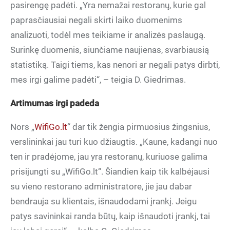
pasirengę padėti. „Yra nemažai restoranų, kurie gal
paprasčiausiai negali skirti laiko duomenims
analizuoti, todėl mes teikiame ir analizės paslaugą.
Surinkę duomenis, siunčiame naujienas, svarbiausią
statistiką. Taigi tiems, kas nenori ar negali patys dirbti,
mes irgi galime padėti“, – teigia D. Giedrimas.
Artimumas irgi padeda
Nors „
WifiGo.lt
“ dar tik žengia pirmuosius žingsnius,
verslininkai jau turi kuo džiaugtis. „Kaune, kadangi nuo
ten ir pradėjome, jau yra restoranų, kuriuose galima
prisijungti su „WifiGo.lt“. Šiandien kaip tik kalbėjausi
su vieno restorano administratore, jie jau dabar
bendrauja su klientais, išnaudodami įrankį. Jeigu
patys savininkai randa būtų, kaip išnaudoti įrankį, tai