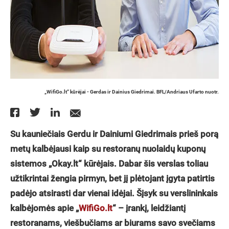
„WifiGo.lt“ kūrėjai - Gerdas ir Dainius Giedrimai. BFL/Andriaus Ufarto nuotr.
Su kauniečiais Gerdu ir Dainiumi Giedrimais prieš porą
metų kalbėjausi kaip su restoranų nuolaidų kuponų
sistemos „Okay.lt“ kūrėjais. Dabar šis verslas toliau
užtikrintai žengia pirmyn, bet jį plėtojant įgyta patirtis
padėjo atsirasti dar vienai idėjai. Šįsyk su verslininkais
kalbėjomės apie „
WifiGo.lt
“ – įrankį, leidžiantį
restoranams, viešbučiams ar biurams savo svečiams