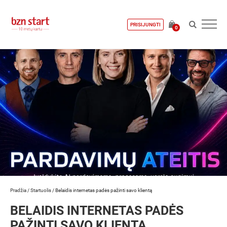
PRISIJUNGTI
0
Pradžia
/
Startuolis
/
Belaidis internetas padės pažinti savo klientą
BELAIDIS INTERNETAS PADĖS
PAŽINTI SAVO KLIENTĄ