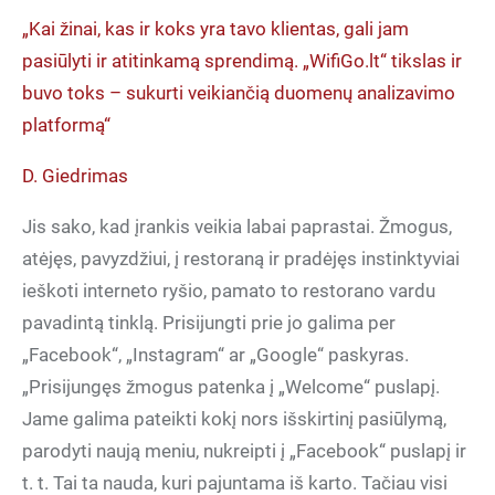
„Kai žinai, kas ir koks yra tavo klientas, gali jam
pasiūlyti ir atitinkamą sprendimą. „WifiGo.lt“ tikslas ir
buvo toks – sukurti veikiančią duomenų analizavimo
platformą“
D. Giedrimas
Jis sako, kad įrankis veikia labai paprastai. Žmogus,
atėjęs, pavyzdžiui, į restoraną ir pradėjęs instinktyviai
ieškoti interneto ryšio, pamato to restorano vardu
pavadintą tinklą. Prisijungti prie jo galima per
„Facebook“, „Instagram“ ar „Google“ paskyras.
„Prisijungęs žmogus patenka į „Welcome“ puslapį.
Jame galima pateikti kokį nors išskirtinį pasiūlymą,
parodyti naują meniu, nukreipti į „Facebook“ puslapį ir
t. t. Tai ta nauda, kuri pajuntama iš karto. Tačiau visi