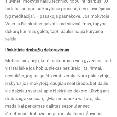
siuvinėti, mokytis naujų technikų, tobulinti darbus: „O
tai labai sutapo su kūrybiniu procesu, nes siuvinėjimas
lyg meditacija“, – pasakoja pašnekovė. Jos mokytoja
Valerija Fic skatino galvoti, kad siuvinėjimas, tapyba,
dekorų kūrimas galėtų tapti Saulės nauja kūrybine
veikla.
Išskirtinis drabužių dekoravimas
Moteris siuvinėjo, kūrė rankdarbius visą gyvenimą, tad
visi tai laikė jos hobiu, niekas nežiūrėjo į tai rimtai,
nesitikėjo, jog tai galėtų virsti verslu. Nors palaikytojų,
išskyrus jos mokytoją, daugiau neatsirado, bet Saulė
vis dažniau svarstė apie išskirtinio dekoro kūrybą ant
drabužių, aksesuarų: „Man nepatinka vartotojiška
mada, kai perkamas daiktas sezonui ar net
išmetamas drabužis po pirmo skalbimo. Žaviuosi