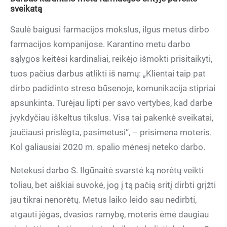
sveikatą
Saulė baigusi farmacijos mokslus, ilgus metus dirbo
farmacijos kompanijose. Karantino metu darbo
sąlygos keitėsi kardinaliai, reikėjo išmokti prisitaikyti,
tuos pačius darbus atlikti iš namų: „Klientai taip pat
dirbo padidinto streso būsenoje, komunikacija stipriai
apsunkinta. Turėjau lipti per savo vertybes, kad darbe
įvykdyčiau iškeltus tikslus. Visa tai pakenkė sveikatai,
jaučiausi prislėgta, pasimetusi“, – prisimena moteris.
Kol galiausiai 2020 m. spalio mėnesį neteko darbo.
Netekusi darbo S. Ilgūnaitė svarstė ką norėtų veikti
toliau, bet aiškiai suvokė, jog į tą pačią sritį dirbti grįžti
jau tikrai nenorėtų. Metus laiko leido sau nedirbti,
atgauti jėgas, dvasios ramybę, moteris ėmė daugiau