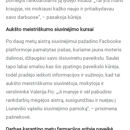
pomėgis rankdarbiams ją lydėjo visada: „Tai yra mano
kraujyje, vis mokiausi kažko naujo ir pritaikydavau
savo darbuose“, – pasakoja kūrėja.
Aukšto meistriškumo siuvinėjimo kursai
Po daug metų aistrą siuvinėjimui pažadino Facbooke
platformoje pamatytas įrašas, kuriame jauna moteris
dalinosi, džiaugėsi savo išsiuvinėtu paveikslu. Saulei
tapo labai smalsu kas šio ypatingo paveikslo kūrėja,
todėl pradėjo ieškoti informacijos ir sužinojo, kad tai
aukšto meistriškumo siuvinėtoja, mokytoja ir
verslininkė Valerija Fic: „Ji manyje ir vėl pabudino
rankdarbių mėgėjos aistrą, susigundžiau ir nuėjau į
Liunevilio vąšeliu siuvinėjimo pamoką“, – prisimena
pašnekovė.
Darbas karantino metu farmacijos srityje paveikė