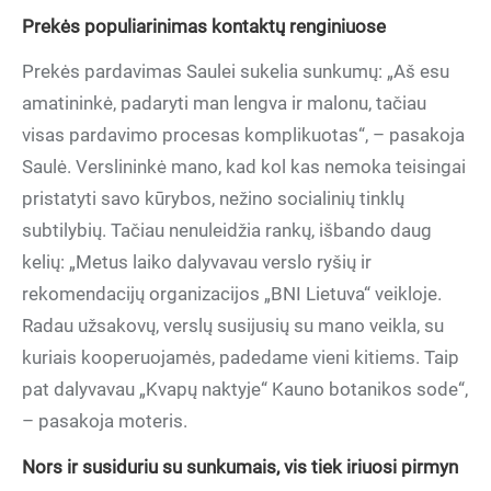
Prekės populiarinimas kontaktų renginiuose
Prekės pardavimas Saulei sukelia sunkumų: „Aš esu
amatininkė, padaryti man lengva ir malonu, tačiau
visas pardavimo procesas komplikuotas“, – pasakoja
Saulė. Verslininkė mano, kad kol kas nemoka teisingai
pristatyti savo kūrybos, nežino socialinių tinklų
subtilybių. Tačiau nenuleidžia rankų, išbando daug
kelių: „Metus laiko dalyvavau verslo ryšių ir
rekomendacijų organizacijos „BNI Lietuva“ veikloje.
Radau užsakovų, verslų susijusių su mano veikla, su
kuriais kooperuojamės, padedame vieni kitiems. Taip
pat dalyvavau „Kvapų naktyje“ Kauno botanikos sode“,
– pasakoja moteris.
Nors ir susiduriu su sunkumais, vis tiek iriuosi pirmyn