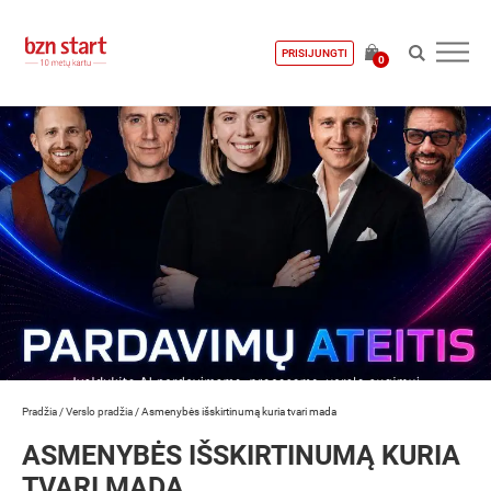
PRISIJUNGTI
0
Pradžia
/
Verslo pradžia
/
Asmenybės išskirtinumą kuria tvari mada
ASMENYBĖS IŠSKIRTINUMĄ KURIA
TVARI MADA