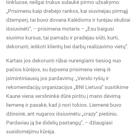
tinkluose, neilgai trukus sulaukė pirmo užsakymo:
„Prisimenu kaip drebėjo rankos, kai siuvinėjau pirmąjį
džemperį, tai buvo dovana Kalėdoms ir turėjau skubiai
išsiuvinėti“, – prisimena moteris – „Esu baigusi
siuvimo kursus, tai pamažu ir pradėjau siūti, kurti,
dekoruoti, ieškoti klientų bei darbų realizavimo vietų“.
Kartais jos dekoruoti rūbai nurengiami tiesiog nuo
pačios kūrėjos, su šypsena prisimena vieną iš
įsimintiniausių jos pardavimų: „Verslo ryšių ir
rekomendacijų organizacijos „BNI Lietuva“ susitikime
Kaune viena verslininkė dūrė pirštu į mano dėvimą
liemenę ir pasakė, kad ji nori tokios. Liemenė buvo
džinsinė, ant nugaros išsiuvinėtu „crazy“ piešiniu.
Pardaviau ją be didelių pastangų“, – džiaugiasi
susidomėjimu kūrėja.