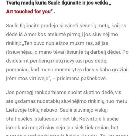
Tvarią madą kuria Saulė Ilgūnaitė ir jos veikla „
Art touched for you
“ .
Saulė Ilgūnaitė pradėjo siuvinėti šešerių metų, kai jos
dėdė iš Amerikos atsiuntė pirmąjį jos siuvinėjimo
rinkinį: „Ten buvo nupieštos musmirės, aš jas
išsiuvinėjau, o mano tėvai išsiuntė tą darbelį dėdei. Po
dvidešimt penkerių metų nuvykusi pas dėdę,
pamačiau, kad mano musmirytės dar vis kaba gražiai
įrėmintos virtuvėje“, – prisimena pašnekovė.
Jos pomėgį rankdarbiams nuolat skatino dėdė, vis
atsiųsdamas nuostabių siuvinėjimo rinkinių, tuo metu
Lietuvoje tokių nebuvo. Saulė siuvinėjo viską:
staltiesėles, staltieses ir net tik. Ketvirtoje klasėje
išmokusi megzti siuvinėjo jau šiek tiek rečiau, bet