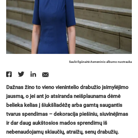
Saulė Ilgūnaitė Asmeninio albumo nuotrauka
Dažnas žino to vieno vienintelio drabužio įsimylėjimo
jausmą, o jei ant jo atsiranda neišplaunama dėmė
belieka kelias į šiukšliadėžę arba gamtą saugantis
tvarus spendimas – dekoracija piešiniu, siuvinėjimas
ir dar daug aukštosios mados sprendimų iš
nebenaudojamų skiaučių, atraižų, senų drabužių.