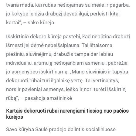
tvaria mada, kai rūbas nešiojamas su meile ir pagarba,
jo kokybė leidžia drabužį dėvėti ilgai, perleisti kitai
kartai“, – sako kūrėja.
Išskirtinio dekoro kūrėja pastebi, kad nebūtina drabužį
išmesti jei dėmė nebeišsiplauna. Tai ištaisoma
piešiniu, siuvinėjimu, drabužis tampa dar labiau
individualiu, artimu jį nešiojančiam asmeniui, pabrėžia
jo asmenybės išskirtinumą: „Mano siuviniais ir tapyba
dekoruoti rūbai turi ilgalaikę vertę. Tai vertinantys,
nors ir pavieniai asmenys, ieško ir nori turėti išskirtinį
rūbą“, – pasakoja amatininkė
Kartais dekoruoti rūbai nurengiami tiesiog nuo pačios
kūrėjos
Savo kūryba Saulė pradėjo dalintis socialiniuose