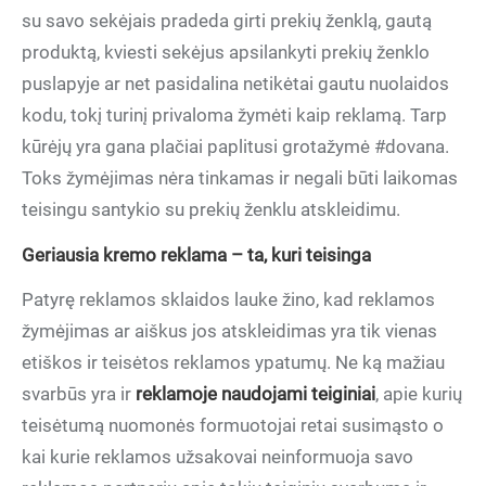
su savo sekėjais pradeda girti prekių ženklą, gautą
produktą, kviesti sekėjus apsilankyti prekių ženklo
puslapyje ar net pasidalina netikėtai gautu nuolaidos
kodu, tokį turinį privaloma žymėti kaip reklamą. Tarp
kūrėjų yra gana plačiai paplitusi grotažymė #dovana.
Toks žymėjimas nėra tinkamas ir negali būti laikomas
teisingu santykio su prekių ženklu atskleidimu.
Geriausia kremo reklama – ta, kuri teisinga
Patyrę reklamos sklaidos lauke žino, kad reklamos
žymėjimas ar aiškus jos atskleidimas yra tik vienas
etiškos ir teisėtos reklamos ypatumų. Ne ką mažiau
svarbūs yra ir
reklamoje naudojami teiginiai
, apie kurių
teisėtumą nuomonės formuotojai retai susimąsto o
kai kurie reklamos užsakovai neinformuoja savo