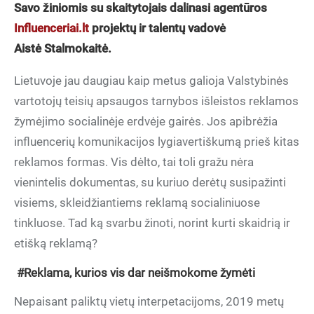
Savo žiniomis su skaitytojais dalinasi agentūros
Influenceriai.lt
projektų ir talentų vadovė
Aistė Stalmokaitė.
Lietuvoje jau daugiau kaip metus galioja Valstybinės
vartotojų teisių apsaugos tarnybos išleistos reklamos
žymėjimo socialinėje erdvėje gairės. Jos apibrėžia
influencerių komunikacijos lygiavertiškumą prieš kitas
reklamos formas. Vis dėlto, tai toli gražu nėra
vienintelis dokumentas, su kuriuo derėtų susipažinti
visiems, skleidžiantiems reklamą socialiniuose
tinkluose. Tad ką svarbu žinoti, norint kurti skaidrią ir
etišką reklamą?
#Reklama, kurios vis dar neišmokome žymėti
Nepaisant paliktų vietų interpetacijoms, 2019 metų