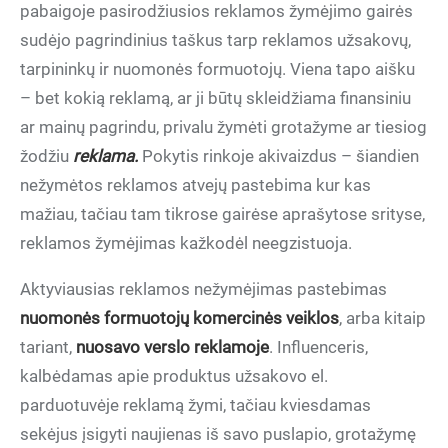
pabaigoje pasirodžiusios reklamos žymėjimo gairės
sudėjo pagrindinius taškus tarp reklamos užsakovų,
tarpininkų ir nuomonės formuotojų. Viena tapo aišku
– bet kokią reklamą, ar ji būtų skleidžiama finansiniu
ar mainų pagrindu, privalu žymėti grotažyme ar tiesiog
žodžiu
reklama.
Pokytis rinkoje akivaizdus – šiandien
nežymėtos reklamos atvejų pastebima kur kas
mažiau, tačiau tam tikrose gairėse aprašytose srityse,
reklamos žymėjimas kažkodėl neegzistuoja.
Aktyviausias reklamos nežymėjimas pastebimas
nuomonės formuotojų komercinės veiklos
, arba kitaip
tariant,
nuosavo verslo reklamoje
. Influenceris,
kalbėdamas apie produktus užsakovo el.
parduotuvėje reklamą žymi, tačiau kviesdamas
sekėjus įsigyti naujienas iš savo puslapio, grotažymę