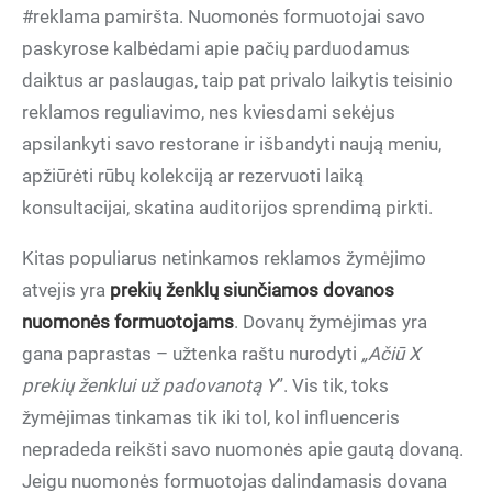
#reklama pamiršta. Nuomonės formuotojai savo
paskyrose kalbėdami apie pačių parduodamus
daiktus ar paslaugas, taip pat privalo laikytis teisinio
reklamos reguliavimo, nes kviesdami sekėjus
apsilankyti savo restorane ir išbandyti naują meniu,
apžiūrėti rūbų kolekciją ar rezervuoti laiką
konsultacijai, skatina auditorijos sprendimą pirkti.
Kitas populiarus netinkamos reklamos žymėjimo
atvejis yra
prekių ženklų siunčiamos dovanos
nuomonės formuotojams
. Dovanų žymėjimas yra
gana paprastas – užtenka raštu nurodyti
„Ačiū X
prekių ženklui už padovanotą Y
”. Vis tik, toks
žymėjimas tinkamas tik iki tol, kol influenceris
nepradeda reikšti savo nuomonės apie gautą dovaną.
Jeigu nuomonės formuotojas dalindamasis dovana