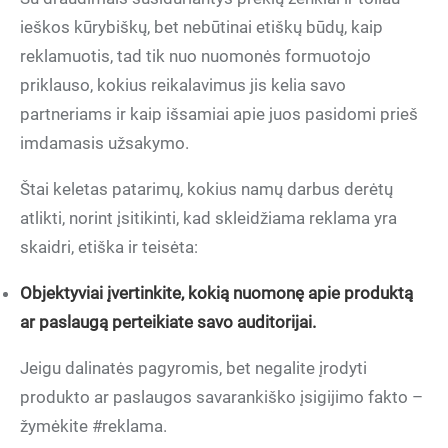
ieškos kūrybiškų, bet nebūtinai etiškų būdų, kaip
reklamuotis, tad tik nuo nuomonės formuotojo
priklauso, kokius reikalavimus jis kelia savo
partneriams ir kaip išsamiai apie juos pasidomi prieš
imdamasis užsakymo.
Štai keletas patarimų, kokius namų darbus derėtų
atlikti, norint įsitikinti, kad skleidžiama reklama yra
skaidri, etiška ir teisėta:
Objektyviai įvertinkite, kokią nuomonę apie produktą
ar paslaugą perteikiate savo auditorijai.
Jeigu dalinatės pagyromis, bet negalite įrodyti
produkto ar paslaugos savarankiško įsigijimo fakto –
žymėkite #reklama.