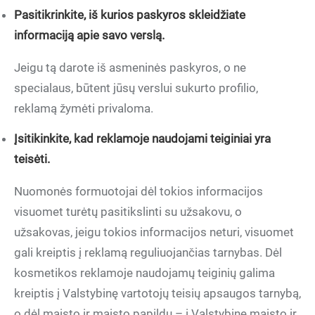
Pasitikrinkite, iš kurios paskyros skleidžiate
informaciją apie savo verslą.
Jeigu tą darote iš asmeninės paskyros, o ne
specialaus, būtent jūsų verslui sukurto profilio,
reklamą žymėti privaloma.
Įsitikinkite, kad reklamoje naudojami teiginiai yra
teisėti.
Nuomonės formuotojai dėl tokios informacijos
visuomet turėtų pasitikslinti su užsakovu, o
užsakovas, jeigu tokios informacijos neturi, visuomet
gali kreiptis į reklamą reguliuojančias tarnybas. Dėl
kosmetikos reklamoje naudojamų teiginių galima
kreiptis į Valstybinę vartotojų teisių apsaugos tarnybą,
o dėl maisto ir maisto papildų – į Valstybinę maisto ir