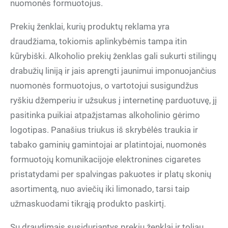
nuomonės formuotojus.
Prekių ženklai, kurių produktų reklama yra
draudžiama, tokiomis aplinkybėmis tampa itin
kūrybiški. Alkoholio prekių ženklas gali sukurti stilingų
drabužių liniją ir jais aprengti jaunimui imponuojančius
nuomonės formuotojus, o vartotojui susigundžus
ryškiu džemperiu ir užsukus į internetinę parduotuvę, jį
pasitinka puikiai atpažįstamas alkoholinio gėrimo
logotipas. Panašius triukus iš skrybėlės traukia ir
tabako gaminių gamintojai ar platintojai, nuomonės
formuotojų komunikacijoje elektronines cigaretes
pristatydami per spalvingas pakuotes ir platų skonių
asortimentą, nuo aviečių iki limonado, tarsi taip
užmaskuodami tikrąją produkto paskirtį.
Su draudimais susiduriantys prekių ženklai ir toliau