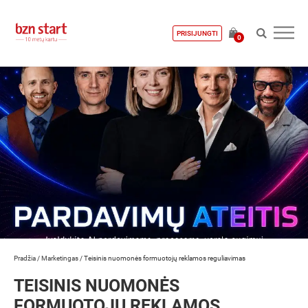
PRISIJUNGTI
0
Pradžia
/
Marketingas
/
Teisinis nuomonės formuotojų reklamos reguliavimas
TEISINIS NUOMONĖS
FORMUOTOJŲ REKLAMOS