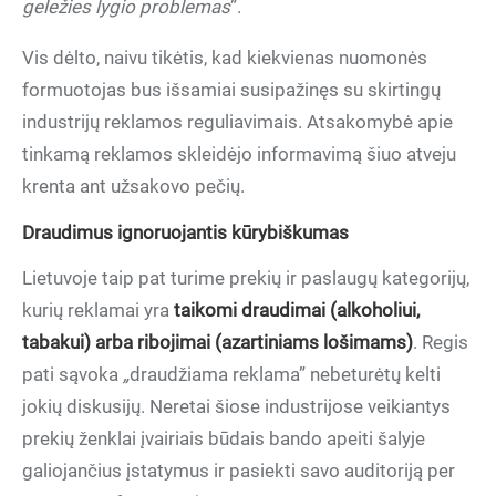
geležies lygio problemas
”.
Vis dėlto, naivu tikėtis, kad kiekvienas nuomonės
formuotojas bus išsamiai susipažinęs su skirtingų
industrijų reklamos reguliavimais. Atsakomybė apie
tinkamą reklamos skleidėjo informavimą šiuo atveju
krenta ant užsakovo pečių.
Draudimus ignoruojantis kūrybiškumas
Lietuvoje taip pat turime prekių ir paslaugų kategorijų,
kurių reklamai yra
taikomi draudimai (alkoholiui,
tabakui) arba ribojimai (azartiniams lošimams)
. Regis
pati sąvoka
„
draudžiama reklama” nebeturėtų kelti
jokių diskusijų. Neretai šiose industrijose veikiantys
prekių ženklai įvairiais būdais bando apeiti šalyje
galiojančius įstatymus ir pasiekti savo auditoriją per