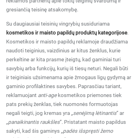
reklamos partnerių apie tokių teiginių svarbumą ir
gresiančią teisinę atsakomybę.
Su daugiausiai teisinių vingrybių susiduriama
kosmetikos ir maisto papildų produktų kategorijose
.
Kosmetikos ir maisto papildų reklamoje draudžiama
naudoti teiginius, vaizdinius ar kitus ženklus, kurie
perkeltine ar kita prasme įteigtų, kad gaminiai turi
savybių arba funkcijų, kurių iš tiesų neturi. Negali būti
ir teiginiais užsimenama apie žmogaus ligų gydymą ar
gaminio profilaktines savybes. Paprasčiau tariant,
reklamuojant
anti-age
kosmetikos priemones tiek
pats prekių ženklas, tiek nuomonės formuotojas
negali teigti, jog kremas yra
„senėjimą lėtinantis
” ar
„panaikinantis raukšles
”. Pristatant maisto papildus
sakyti, kad šis gaminys
„padės išspręsti žemo