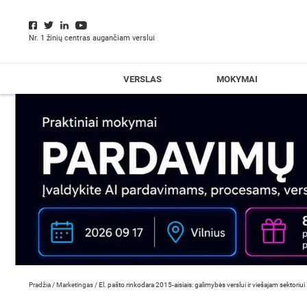
Nr. 1 žinių centras augančiam verslui
VERSLAS
MOKYMAI
Pradžia
/
Marketingas
/
El. pašto rinkodara 2015-aisiais: galimybės verslui ir viešajam sektoriui