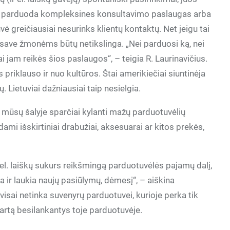
 kas parduoda kompleksines konsultavimo paslaugas arba
vė greičiausiai nesurinks klientų kontaktų. Net jeigu tai
ie save žmonėms būtų netikslinga. „Nei parduosi ką, nei
ai jam reikės šios paslaugos“, – teigia R. Laurinavičius.
 priklauso ir nuo kultūros. Štai amerikiečiai siuntinėja
. Lietuviai dažniausiai taip nesielgia.
 mūsų šalyje sparčiai kylanti mažų parduotuvėlių
dami išskirtiniai drabužiai, aksesuarai ar kitos prekės,
ų el. laiškų sukurs reikšmingą parduotuvėlės pajamų dalį,
a ir laukia naujų pasiūlymų, dėmesį“, – aiškina
isai netinka suvenyrų parduotuvei, kurioje perka tik
 kartą besilankantys toje parduotuvėje.