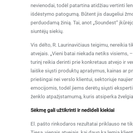
nevienodai, todėl patartina atidžiau vertinti 
išdėstymo patogumą. Būtent jis daugeliui žmon
perduodamą žinią. Tai, anot „Soundest“ įkūrėjo
siuntėjų siekių.
Vis dėlto, R. Laurinavičiaus teigimu, nereikia t
atvejais. „Vieni batai niekada netiks visiems, – 
turinį reikia derinti prie konkretaus atvejo ir 
laiške siųsti produktų aprašymus, kainas ar pri
priešingai nei verslo klientui, sektoriuje nau
emocijomis, todėl jiems derėtų siųsti eksperti
ženklo atpažįstamumą, kuris atsiperka žvelgia
Sėkmę gali užtikrinti ir nedideli kiekiai
El. pašto rinkodaros rezultatai priklauso ne tik 
Tiesa, vienais atvejais, kai daug ką lemia klient