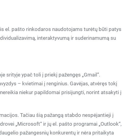
ais el. pašto rinkodaros naudotojams turėtų būti patys
 individualizavimą, interaktyvumą ir suderinamumą su
je srityje ypač toli į priekį pažengęs „Gmail“.
vyzdys – kvietimai į renginius. Gavėjas, atvėręs tokį
reikia niekur papildomai prisijungti, norint atsakyti į
macijos. Tačiau šią pažangą stabdo nespėjantieji į
drovei „Microsoft“ ir jų el. pašto programai „Outlook“,
o daugelio pažangesnių konkurentų ir nėra pritaikyta