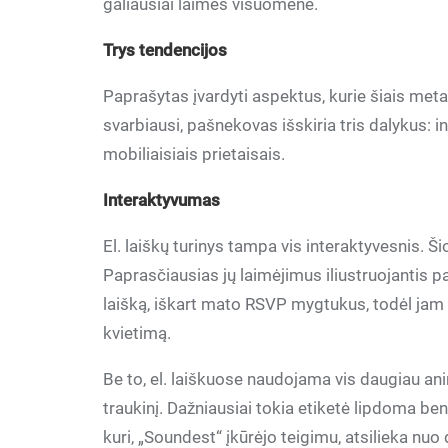
galiausiai laimės visuomenė.
Trys tendencijos
Paprašytas įvardyti aspektus, kurie šiais met
svarbiausi, pašnekovas išskiria tris dalykus:
mobiliaisiais prietaisais.
Interaktyvumas
El. laiškų turinys tampa vis interaktyvesnis. Šio
Paprasčiausias jų laimėjimus iliustruojantis pa
laišką, iškart mato RSVP mygtukus, todėl jam ne
kvietimą.
Be to, el. laiškuose naudojama vis daugiau ani
traukinį. Dažniausiai tokia etiketė lipdoma ben
kuri, „Soundest“ įkūrėjo teigimu, atsilieka nu