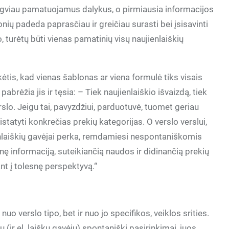
lengviau pamatuojamus dalykus, o pirmiausia informacijos
ių padeda paprasčiau ir greičiau surasti bei įsisavinti
, turėtų būti vienas pamatinių visų naujienlaiškių
ikėtis, kad vienas šablonas ar viena formulė tiks visais
pabrėžia jis ir tęsia: – Tiek naujienlaiškio išvaizdą, tiek
verslo. Jeigu tai, pavyzdžiui, parduotuvė, tuomet geriau
statyti konkrečias prekių kategorijas. O verslo verslui,
jienlaiškių gavėjai perka, remdamiesi nespontaniškomis
nę informaciją, suteikiančią naudos ir didinančią prekių
nt į tolesnę perspektyvą.“
nuo verslo tipo, bet ir nuo jo specifikos, veiklos srities.
ų (ir el. laiškų gavėjų) spontaniški pasirinkimai, juos