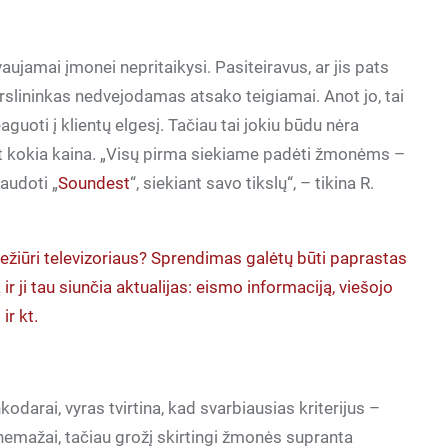
jamai įmonei nepritaikysi. Pasiteiravus, ar jis pats
verslininkas nedvejodamas atsako teigiamai. Anot jo, tai
guoti į klientų elgesį. Tačiau tai jokiu būdu nėra
 kokia kaina. „Visų pirma siekiame padėti žmonėms –
audoti „
Soundest
“, siekiant savo tikslų“, – tikina R.
r nežiūri televizoriaus? Sprendimas galėtų būti paprastas
r ji tau siunčia aktualijas: eismo informaciją, viešojo
ir kt.
darai, vyras tvirtina, kad svarbiausias kriterijus –
 nemažai, tačiau grožį skirtingi žmonės supranta