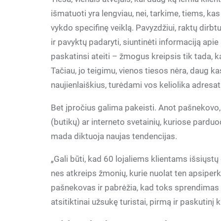
išmatuoti yra lengviau, nei, tarkime, tiems,
vykdo specifinę veiklą. Pavyzdžiui, raktų dirbtu
ir pavyktų padaryti, siuntinėti informaciją ap
paskatinsi ateiti – žmogus kreipsis tik tada, k
Tačiau, jo teigimu, vienos tiesos nėra, daug kas
naujienlaiškius, turėdami vos keliolika adresatų
Bet įpročius galima pakeisti. Anot pašnekovo,
(butikų) ar interneto svetainių, kuriose parduo
mada diktuoja naujas tendencijas.
„Gali būti, kad 60 lojaliems klientams išsiųst
nes atkreips žmonių, kurie nuolat ten apsiperk
pašnekovas ir pabrėžia, kad toks sprendimas v
atsitiktinai užsukę turistai, pirmą ir paskutinį