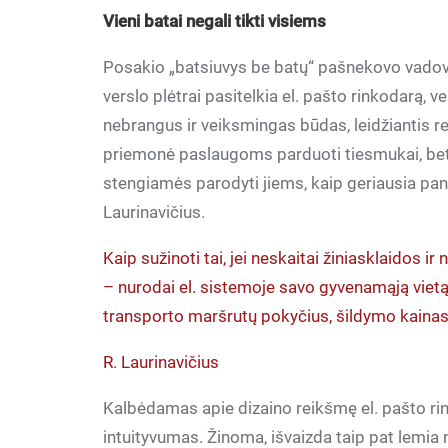
Vieni batai negali tikti visiems
Posakio „batsiuvys be batų“ pašnekovo vadovau
verslo plėtrai pasitelkia el. pašto rinkodarą, 
nebrangus ir veiksmingas būdas, leidžiantis rea
priemonė paslaugoms parduoti tiesmukai, bet
stengiamės parodyti jiems, kaip geriausia pan
Laurinavičius.
Kaip sužinoti tai, jei neskaitai žiniasklaidos i
– nurodai el. sistemoje savo gyvenamąją vietą i
transporto maršrutų pokyčius, šildymo kainas 
R. Laurinavičius
Kalbėdamas apie dizaino reikšmę el. pašto rinko
intuityvumas. Žinoma, išvaizda taip pat lemia