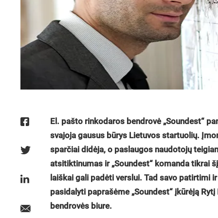
El. pašto rinkodaros bendrovė „Soundest“ pama
svajoja gausus būrys Lietuvos startuolių. Įmo
sparčiai didėja, o paslaugos naudotojų teigia
atsitiktinumas ir „Soundest“ komanda tikrai šį
laiškai gali padėti verslui. Tad savo patirtimi
pasidalyti paprašėme „Soundest“ įkūrėją Rytį
bendrovės biure.