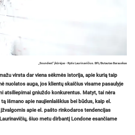
„Soundest“ įkūrėjas - Rytis Laurinavičius. BFL/Butautas Barauskas
žu virsta dar viena sėkmės istorija, apie kurią taip
nė nuolatos auga, jos klientų skaičius visame pasaulyje
mi atsiliepimai gniuždo konkurentus. Matyt, tai nėra
 tą išmano apie naujienlaiškius bei būdus, kaip el.
 ir įžvalgomis apie el. pašto rinkodaros tendencijas
 Laurinavičių, šiuo metu dirbantį Londone esančiame