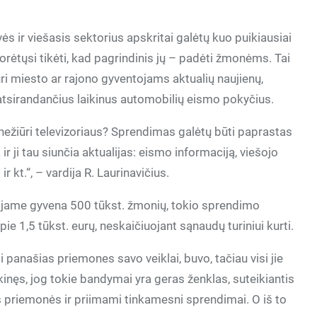
vės ir viešasis sektorius apskritai galėtų kuo puikiausiai
orėtųsi tikėti, kad pagrindinis jų – padėti žmonėms. Tai
ri miesto ar rajono gyventojams aktualių naujienų,
ų atsirandančius laikinus automobilių eismo pokyčius.
ir nežiūri televizoriaus? Sprendimas galėtų būti paprastas
r ji tau siunčia aktualijas: eismo informaciją, viešojo
 kt.“, – vardija R. Laurinavičius.
 kad jame gyvena 500 tūkst. žmonių, tokio sprendimo
e 1,5 tūkst. eurų, neskaičiuojant sąnaudų turiniui kurti.
i panašias priemones savo veiklai, buvo, tačiau visi jie
kinęs, jog tokie bandymai yra geras ženklas, suteikiantis
ės priemonės ir priimami tinkamesni sprendimai. O iš to