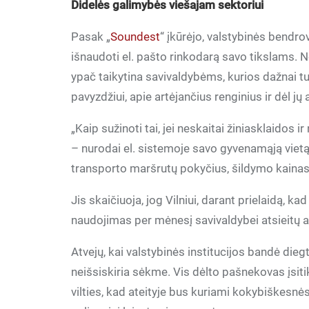
Didelės galimybės viešajam sektoriui
Pasak „
Soundest
“ įkūrėjo, valstybinės bendro
išnaudoti el. pašto rinkodarą savo tikslams. N
ypač taikytina savivaldybėms, kurios dažnai tu
pavyzdžiui, apie artėjančius renginius ir dėl j
„Kaip sužinoti tai, jei neskaitai žiniasklaidos 
– nurodai el. sistemoje savo gyvenamąją vietą i
transporto maršrutų pokyčius, šildymo kainas ir
Jis skaičiuoja, jog Vilniui, darant prielaidą,
naudojimas per mėnesį savivaldybei atsieitų api
Atvejų, kai valstybinės institucijos bandė diegt
neišsiskiria sėkme. Vis dėlto pašnekovas įsiti
vilties, kad ateityje bus kuriami kokybiškesn