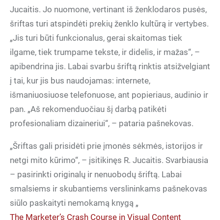
Jucaitis. Jo nuomone, vertinant iš ženklodaros pusės,
šriftas turi atspindėti prekių ženklo kultūrą ir vertybes.
„Jis turi būti funkcionalus, gerai skaitomas tiek
ilgame, tiek trumpame tekste, ir didelis, ir mažas“, –
apibendrina jis. Labai svarbu šriftą rinktis atsižvelgiant
į tai, kur jis bus naudojamas: internete,
išmaniuosiuose telefonuose, ant popieriaus, audinio ir
pan. „Aš rekomenduočiau šį darbą patikėti
profesionaliam dizaineriui“, – pataria pašnekovas.
„Šriftas gali prisidėti prie įmonės sėkmės, istorijos ir
netgi mito kūrimo“, – įsitikinęs R. Jucaitis. Svarbiausia
– pasirinkti originalų ir nenuobodų šriftą. Labai
smalsiems ir skubantiems verslininkams pašnekovas
siūlo paskaityti nemokamą knygą „
The Marketer’s Crash Course in Visual Content