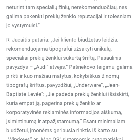
neturint tam specialių žinių, nerekomenduočiau, nes
galima pakenkti prekių ženklo reputacijai ir tolesniam
jo vystymuisi.“
R. Jucaitis pataria: „Jei kliento biudžetas leidžia,
rekomenduojama tipografui užsakyti unikalų,
specialiai prekių ženklui sukurtą šriftą. Pasaulinis
pavyzdys – „Audi“ atvejis.“ Pašnekovo teigimu, galima
pirkti ir kuo mažiau matytus, kokybiškus žinomų
tipografų šriftus, pavyzdžiui, „Underware“, „Jean-
Baptiste Levée“: „Jie padeda prekių ženklui išsiskirti,
kuria empatiją, pagerina prekių ženklo ar
korporatyvinės reklaminės informacijos aiškumą,
įsimintinumą ir atpažįstamumą.“ Esant minimaliam
biudžetui, įmonėms geriausia rinktis iš karto su
„Windows“ ar „Mac OS“ sistemomis automatiškai