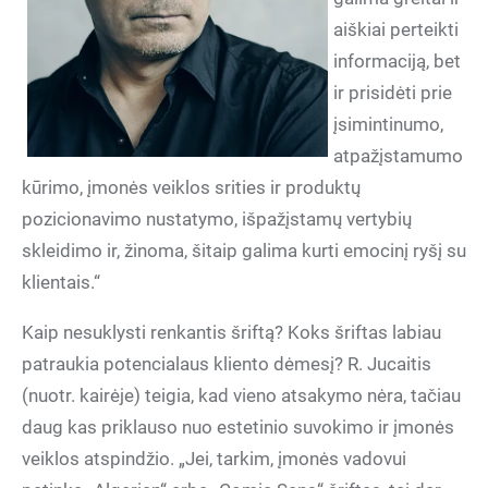
aiškiai perteikti
informaciją, bet
ir prisidėti prie
įsimintinumo,
atpažįstamumo
kūrimo, įmonės veiklos srities ir produktų
pozicionavimo nustatymo, išpažįstamų vertybių
skleidimo ir, žinoma, šitaip galima kurti emocinį ryšį su
klientais.“
Kaip nesuklysti renkantis šriftą? Koks šriftas labiau
patraukia potencialaus kliento dėmesį? R. Jucaitis
(nuotr. kairėje) teigia, kad vieno atsakymo nėra, tačiau
daug kas priklauso nuo estetinio suvokimo ir įmonės
veiklos atspindžio. „Jei, tarkim, įmonės vadovui