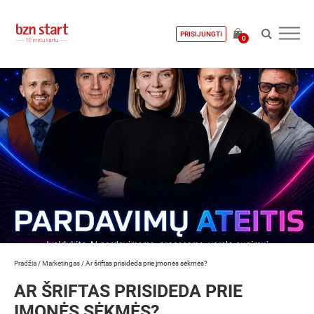
PRISIJUNGTI
0
Pradžia
/
Marketingas
/
Ar šriftas prisideda prie įmonės sėkmės?
AR ŠRIFTAS PRISIDEDA PRIE
ĮMONĖS SĖKMĖS?