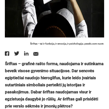
Šriftas – tai ir funkcija, ir emocija, ir psichologija. pexels.com nuotr.
Šriftas – grafinė rašto forma, naudojama ir sutinkama
beveik visose gyvenimo situacijose. Dar senovės
egiptiečiai naudojo hieroglifus, kurie leido įvairiais
sutartiniais simboliais perteikti jų istorijas ir
pasakojimus. Dabar šriftas naudojamas visur ir
egzistuoja daugybė jo rūšių. Ar šriftas gali prisidėti
prie verslo sėkmės ir įmonių plėtros?