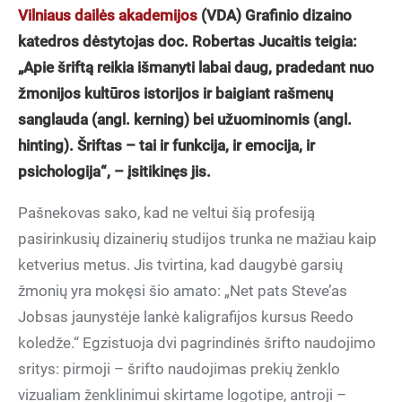
Vilniaus dailės akademijos
(VDA) Grafinio dizaino
katedros dėstytojas doc. Robertas Jucaitis teigia:
„Apie šriftą reikia išmanyti labai daug, pradedant nuo
žmonijos kultūros istorijos ir baigiant rašmenų
sanglauda (angl. kerning) bei užuominomis (angl.
hinting). Šriftas – tai ir funkcija, ir emocija, ir
psichologija“, – įsitikinęs jis.
Pašnekovas sako, kad ne veltui šią profesiją
pasirinkusių dizainerių studijos trunka ne mažiau kaip
ketverius metus. Jis tvirtina, kad daugybė garsių
žmonių yra mokęsi šio amato: „Net pats Steve’as
Jobsas jaunystėje lankė kaligrafijos kursus Reedo
koledže.“ Egzistuoja dvi pagrindinės šrifto naudojimo
sritys: pirmoji – šrifto naudojimas prekių ženklo
vizualiam ženklinimui skirtame logotipe, antroji –