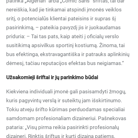
patinka „Algerian“ arba „Comic Sans“ šriftas, tai dar
nereiškia, kad jie tinkamai atspindi įmonės veiklos
sritį, o potencialūs klientai pateisins ir supras šį
pasirinkimą, – pateikia pavyzdį jis ir juokaudamas
priduria: – Tai tas pats, kaip ateiti į oficialų verslo
susitikimą apsivilkus sportinį kostiumą. Žinoma, tai
bus efektinga, ekstravagantiška ir patrauks aplinkinių
dėmesį, tačiau reputacijos efektas bus neigiamas.“
Užsakomieji šriftai ir jų parinkimo būdai
Kiekviena individuali įmonė gali pasisamdyti žmogų,
kuris pagyvintų verslą ir suteiktų jam išskirtinumo.
Tokiu atveju šrifto kūrimas perduodamas specialiai
samdomam profesionaliam dizaineriui. Pašnekovas
pataria: „Visų pirma reikia pasirinkti profesionalų
dizainerį. Rinktis šriftus ir kurti dizainą patiems,