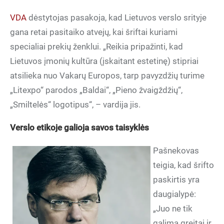
VDA
dėstytojas pasakoja, kad Lietuvos verslo srityje
gana retai pasitaiko atvejų, kai šriftai kuriami
specialiai prekių ženklui. „Reikia pripažinti, kad
Lietuvos įmonių kultūra (įskaitant estetinę) stipriai
atsilieka nuo Vakarų Europos, tarp pavyzdžių turime
„Litexpo“ parodos „Baldai“, „Pieno žvaigždžių“,
„Smiltelės“ logotipus“, – vardija jis.
Verslo etikoje galioja savos taisyklės
Pašnekovas
teigia, kad šrifto
paskirtis yra
daugialypė:
„Juo ne tik
galima greitai ir