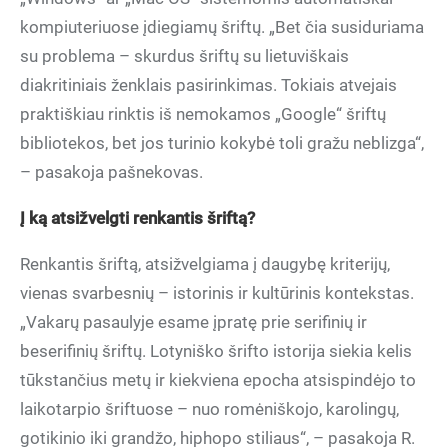
kompiuteriuose įdiegiamų šriftų. „Bet čia susiduriama
su problema – skurdus šriftų su lietuviškais
diakritiniais ženklais pasirinkimas. Tokiais atvejais
praktiškiau rinktis iš nemokamos „Google“ šriftų
bibliotekos, bet jos turinio kokybė toli gražu neblizga“,
– pasakoja pašnekovas.
Į ką atsižvelgti renkantis šriftą?
Renkantis šriftą, atsižvelgiama į daugybę kriterijų,
vienas svarbesnių – istorinis ir kultūrinis kontekstas.
„Vakarų pasaulyje esame įpratę prie serifinių ir
beserifinių šriftų. Lotyniško šrifto istorija siekia kelis
tūkstančius metų ir kiekviena epocha atsispindėjo to
laikotarpio šriftuose – nuo romėniškojo, karolingų,
gotikinio iki grandžo, hiphopo stiliaus“, – pasakoja R.