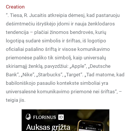
Creation
“. Tiesa, R. Jucaitis atkreipia dėmesį, kad pastaruoju
dešimtmečiu išryškėjo įdomi ir nauja ženklodaros
tendencija – plačiai žinomos bendrovės, kurių
logotipą sudarė simbolis ir šriftas, iš logotipo
oficialiai pašalino šriftą ir visose komunikavimo
priemonėse paliko tik simbolį, kaip universalų
skiriamąjį ženklą, pavyzdžiui: „Apple“, „Deutsche
Bank“, „Nike“, „Starbucks“, „Target“. „Tad matome, kad
babiloniškojo pasaulio kontekste simboliai yra
universalesnė komunikavimo priemonė nei šriftas“, –
teigia jis.