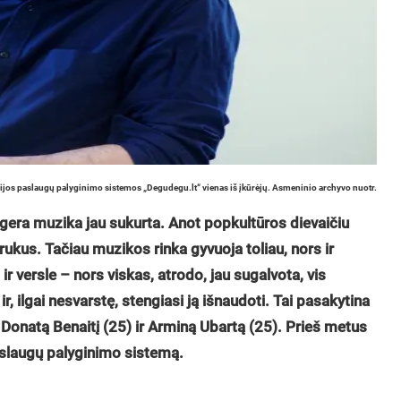
evizijos paslaugų palyginimo sistemos „Degudegu.lt“ vienas iš įkūrėjų. Asmeninio archyvo nuotr.
gera muzika jau sukurta. Anot popkultūros dievaičiu
ukus. Tačiau muzikos rinka gyvuoja toliau, nors ir
ir versle – nors viskas, atrodo, jau sugalvota, vis
r, ilgai nesvarstę, stengiasi ją išnaudoti. Tai pasakytina
Donatą Benaitį (25) ir Arminą Ubartą (25). Prieš metus
 paslaugų palyginimo sistemą.