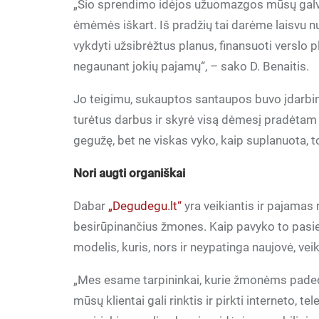
„Šio sprendimo idėjos užuomazgos mūsų galvo
ėmėmės iškart. Iš pradžių tai darėme laisvu 
vykdyti užsibrėžtus planus, finansuoti verslo p
negaunant jokių pajamų“, – sako D. Benaitis.
Jo teigimu, sukauptos santaupos buvo įdarbint
turėtus darbus ir skyrė visą dėmesį pradėtam pr
gegužę, bet ne viskas vyko, kaip suplanuota, to
Nori augti organiškai
Dabar
„Degudegu.lt“
yra veikiantis ir pajamas 
besirūpinančius žmones. Kaip pavyko to pasie
modelis, kuris, nors ir neypatinga naujovė, veik
„Mes esame tarpininkai, kurie žmonėms padeda
mūsų klientai gali rinktis ir pirkti interneto, 