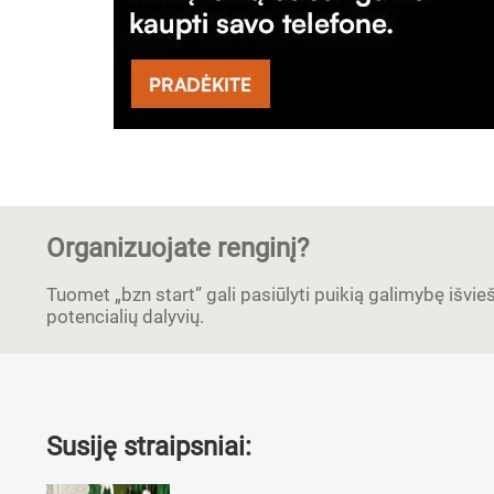
Organizuojate renginį?
Tuomet „bzn start” gali pasiūlyti puikią galimybę išvieši
potencialių dalyvių.
Susiję straipsniai: