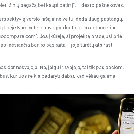
 pleti žinių bagažą bei kaupi patirtį“, – dėsto pašnekovas.
i perspektyvią verslo nišą ir ne veltui deda daug pastangų,
ngtinėje Karalystėje buvo parduota prieš aštuonerius
compare.com“. Jos įkūrėja, šį projektą pradėjusi prie
apilnėsiančia banko sąskaita – joje turėtų atsirasti
as dar nesvajoja. Na, jeigu ir svajoja, tai tik paslapčiom,
bus, kuriuos reikia padaryti dabar, kad vėliau galima