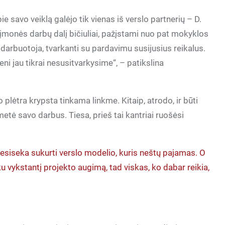
e savo veiklą galėjo tik vienas iš verslo partnerių – D.
 įmonės darbų dalį bičiuliai, pažįstami nuo pat mokyklos
a darbuotoja, tvarkanti su pardavimu susijusius reikalus.
i jau tikrai nesusitvarkysime“, – patikslina
 plėtra krypsta tinkama linkme. Kitaip, atrodo, ir būti
metė savo darbus. Tiesa, prieš tai kantriai ruošėsi
nesiseka sukurti verslo modelio, kuris neštų pajamas. O
 vykstantį projekto augimą, tad viskas, ko dabar reikia,