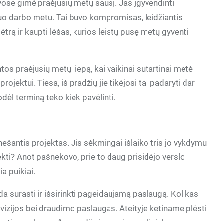
se gimė praėjusių metų sausį. Jas įgyvendinti
nuo darbo metu. Tai buvo kompromisas, leidžiantis
lėtrą ir kaupti lėšas, kurios leistų pusę metų gyventi
os praėjusių metų liepą, kai vaikinai sutartinai metė
ojektui. Tiesa, iš pradžių jie tikėjosi tai padaryti dar
dėl terminą teko kiek pavėlinti.
nešantis projektas. Jis sėkmingai išlaiko tris jo vykdymu
kti? Anot pašnekovo, prie to daug prisidėjo verslo
ia puikiai.
 surasti ir išsirinkti pageidaujamą paslaugą. Kol kas
televizijos bei draudimo paslaugas. Ateityje ketiname plėsti