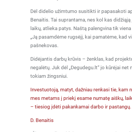
Dėl didelio užimtumo susitikti ir papasakoti api
Benaitis. Tai suprantama, nes kol kas didžiąją
laikų, atlieka patys. Naštą palengvina tik vien
„Ją pasamdėme rugsėjį, kai pamatėme, kad vien
pašnekovas.
Didėjantis darbų krūvis – ženklas, kad projekto
negalėtų. Juk dėl „Degudegu.lt“ jo kūrėjai net 
tokiam žingsniui.
Investuotoją, matyt, dažniau renkasi tie, kam 
mes metams į priekį esame numatę aiškų, laiku
– tiesiog įdėti pakankamai darbo ir pastangų.
D. Benaitis