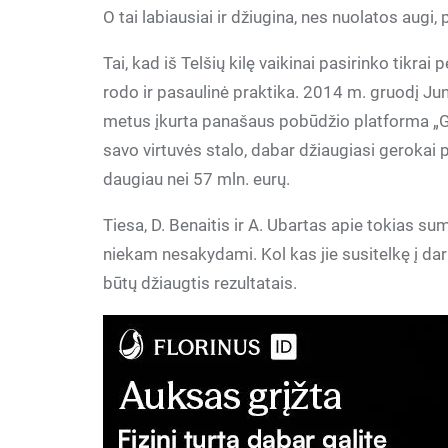
O tai labiausiai ir džiugina, nes nuolatos augi,
Tai, kad iš Telšių kilę vaikinai pasirinko tikra
rodo ir pasaulinė praktika. 2014 m. gruodį Ju
metus įkurta panašaus pobūdžio platforma „Go
savo virtuvės stalo, dabar džiaugiasi gerokai p
daugiau nei 57 mln. eurų.
Tiesa, D. Benaitis ir A. Ubartas apie tokias sum
niekam nesakydami. Kol kas jie susitelkę į dar
būtų džiaugtis rezultatais.