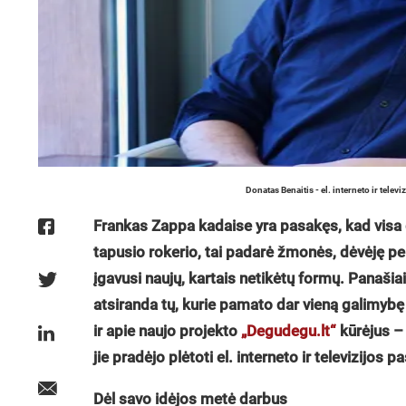
Donatas Benaitis - el. interneto ir tel
Frankas Zappa kadaise yra pasakęs, kad visa 
tapusio rokerio, tai padarė žmonės, dėvėję per
įgavusi naujų, kartais netikėtų formų. Panašiai 
atsiranda tų, kurie pamato dar vieną galimybę i
ir apie naujo projekto
„Degudegu.lt“
kūrėjus – 
jie pradėjo plėtoti el. interneto ir televizijos
Dėl savo idėjos metė darbus