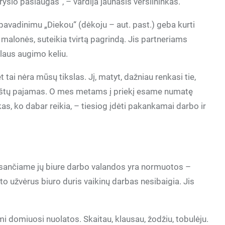
yšio paslaugas“, – vardija jaunasis verslininkas.
pavadinimu „Diekou“ (dėkoju – aut. past.) geba kurti
malonės, suteikia tvirtą pagrindą. Jis partneriams
laus augimo keliu.
 tai nėra mūsų tikslas. Jį, matyt, dažniau renkasi tie,
neštų pajamas. O mes metams į priekį esame numatę
kas, ko dabar reikia, – tiesiog įdėti pakankamai darbo ir
je esančiame jų biure darbo valandos yra normuotos –
lto užvėrus biuro duris vaikinų darbas nesibaigia. Jis
imi domiuosi nuolatos. Skaitau, klausau, žodžiu, tobulėju.