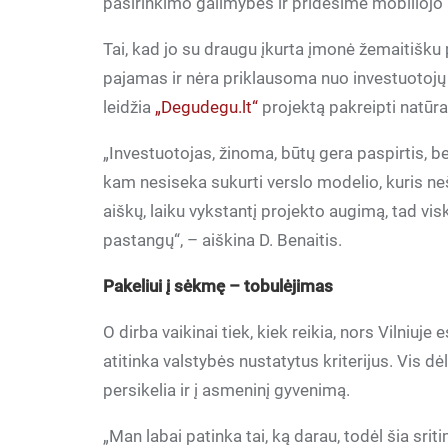
pasirinkimo galimybes ir pridėsime mobiliojo r
Tai, kad jo su draugu įkurta įmonė žemaitišku 
pajamas ir nėra priklausoma nuo investuotojų 
leidžia
„Degudegu.lt“
projektą pakreipti natūra
„Investuotojas, žinoma, būtų gera paspirtis, bet
kam nesiseka sukurti verslo modelio, kuris 
aiškų, laiku vykstantį projekto augimą, tad vis
pastangų“, – aiškina D. Benaitis.
Pakeliui į sėkmę – tobulėjimas
O dirba vaikinai tiek, kiek reikia, nors Vilniu
atitinka valstybės nustatytus kriterijus. Vis dė
persikelia ir į asmeninį gyvenimą.
„Man labai patinka tai, ką darau, todėl šia srit