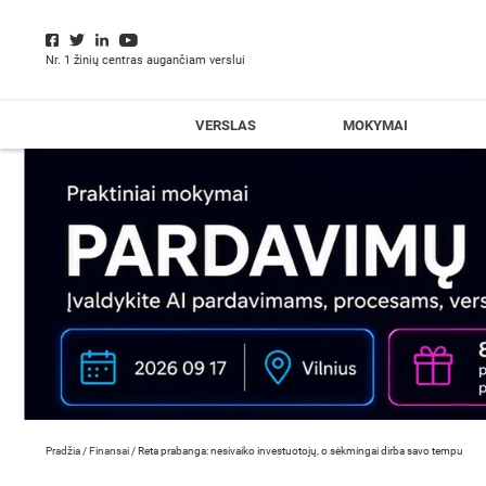
Nr. 1 žinių centras augančiam verslui
VERSLAS
MOKYMAI
Pradžia
/
Finansai
/
Reta prabanga: nesivaiko investuotojų, o sėkmingai dirba savo tempu