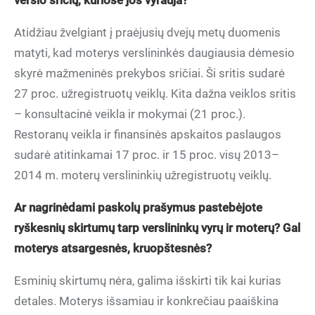
verslo sričių, kuriose jos vyrauja?
Atidžiau žvelgiant į praėjusių dvejų metų duomenis
matyti, kad moterys verslininkės daugiausia dėmesio
skyrė mažmeninės prekybos sričiai. Ši sritis sudarė
27 proc. užregistruotų veiklų. Kita dažna veiklos sritis
– konsultacinė veikla ir mokymai (21 proc.).
Restoranų veikla ir finansinės apskaitos paslaugos
sudarė atitinkamai 17 proc. ir 15 proc. visų 2013–
2014 m. moterų verslininkių užregistruotų veiklų.
Ar nagrinėdami paskolų prašymus pastebėjote
ryškesnių skirtumų tarp verslininkų vyrų ir moterų? Gal
moterys atsargesnės, kruopštesnės?
Esminių skirtumų nėra, galima išskirti tik kai kurias
detales. Moterys išsamiau ir konkrečiau paaiškina