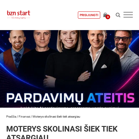
PRISIJUNGTI
0
Pradžia
/
Finansai
/
Moterys skolinasi šiek tiek atsargiau
MOTERYS SKOLINASI ŠIEK TIEK
ATSARGIAU