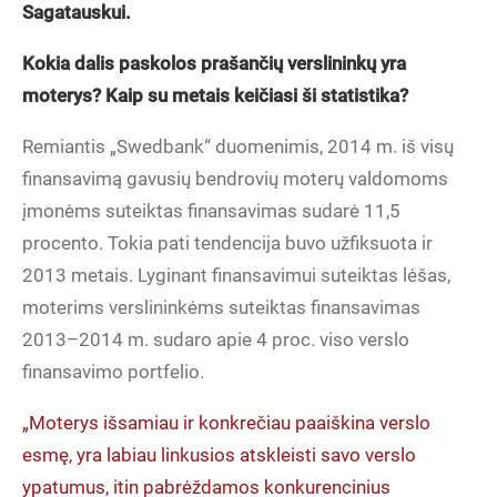
Sagatauskui.
Kokia dalis paskolos prašančių verslininkų yra
moterys? Kaip su metais keičiasi ši statistika?
Remiantis „Swedbank“ duomenimis, 2014 m. iš visų
finansavimą gavusių bendrovių moterų valdomoms
įmonėms suteiktas finansavimas sudarė 11,5
procento. Tokia pati tendencija buvo užfiksuota ir
2013 metais. Lyginant finansavimui suteiktas lėšas,
moterims verslininkėms suteiktas finansavimas
2013–2014 m. sudaro apie 4 proc. viso verslo
finansavimo portfelio.
„Moterys išsamiau ir konkrečiau paaiškina verslo
esmę, yra labiau linkusios atskleisti savo verslo
ypatumus, itin pabrėždamos konkurencinius