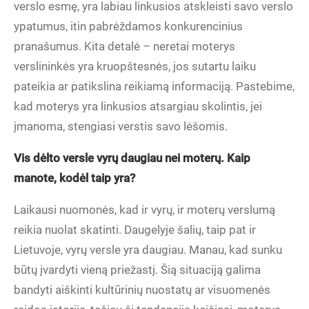
verslo esmę, yra labiau linkusios atskleisti savo verslo
ypatumus, itin pabrėždamos konkurencinius
pranašumus. Kita detalė – neretai moterys
verslininkės yra kruopštesnės, jos sutartu laiku
pateikia ar patikslina reikiamą informaciją. Pastebime,
kad moterys yra linkusios atsargiau skolintis, jei
įmanoma, stengiasi verstis savo lėšomis.
Vis dėlto versle vyrų daugiau nei moterų. Kaip
manote, kodėl taip yra?
Laikausi nuomonės, kad ir vyrų, ir moterų verslumą
reikia nuolat skatinti. Daugelyje šalių, taip pat ir
Lietuvoje, vyrų versle yra daugiau. Manau, kad sunku
būtų įvardyti vieną priežastį. Šią situaciją galima
bandyti aiškinti kultūrinių nuostatų ar visuomenės