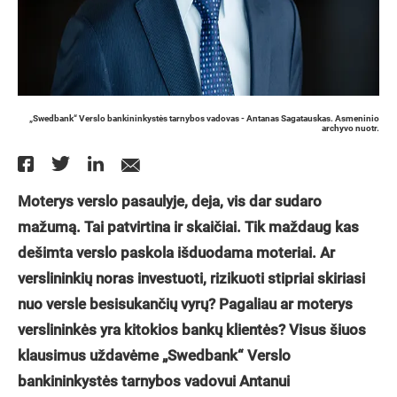
„Swedbank“ Verslo bankininkystės tarnybos vadovas - Antanas Sagatauskas. Asmeninio
archyvo nuotr.
Moterys verslo pasaulyje, deja, vis dar sudaro
mažumą. Tai patvirtina ir skaičiai. Tik maždaug kas
dešimta verslo paskola išduodama moteriai. Ar
verslininkių noras investuoti, rizikuoti stipriai skiriasi
nuo versle besisukančių vyrų? Pagaliau ar moterys
verslininkės yra kitokios bankų klientės? Visus šiuos
klausimus uždavėme „Swedbank“ Verslo
bankininkystės tarnybos vadovui Antanui