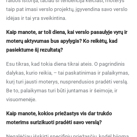
raidos istorija, tačiau ši tendencija keičiasi, moterys
taip pat imasi verslo projektų, įgyvendina savo verslo
idėjas ir tai yra sveikintina.
Kaip manote, ar toli diena, kai verslo pasaulyje vyrų ir
moterų aktyvumas bus apylygis? Ko reikėtų, kad
pasiektume šį rezultatą?
Esu tikras, kad tokia diena tikrai ateis. O pagrindinis
dalykas, kurio reikia, – tai paskatinimas ir palaikymas,
kurį turi jausti moterys, nusprendusios pradėti verslą.
Be to, palaikymas turi būti juntamas ir šeimoje, ir
visuomenėje.
Kaip manote, kokios priežastys vis dar trukdo
moterims surizikuoti pradėti savo verslą?
Negalėčiau išskirti specifinių priežasčių, kodėl bijoma