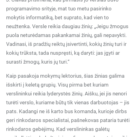
programavimo srityje, mat tuo metu pasirinko
mokytis informatiką, bet suprato, kad vien to
neužtenka. Versle reikia daugiau žinių: „Jeigu žmogus
puola neturėdamas pakankamai žinių, gali nepavykti.
Vadinasi, iš pradžių reiktų įsivertinti, kokių žinių turi ir
kokių trūksta, tada nuspręsti, ką daryti: jas įgyti ar
surasti žmogų, kuris jų turi.“
Kaip pasakoja mokymų lektorius, šias žinias galima
išskirti į keletą grupių. Visų pirma bet kuriam
verslininkui reikia lyderystės žinių. Aišku, jei jis nenori
turėti verslo, kuriame būtų tik vienas darbuotojas – jis
pats. Kadangi ne iš karto bus komanda, kurioje dirbs
geri rinkodaros specialistai, pašnekovas pataria turėti
rinkodaros gebėjimų. Kad verslininkas galėtų