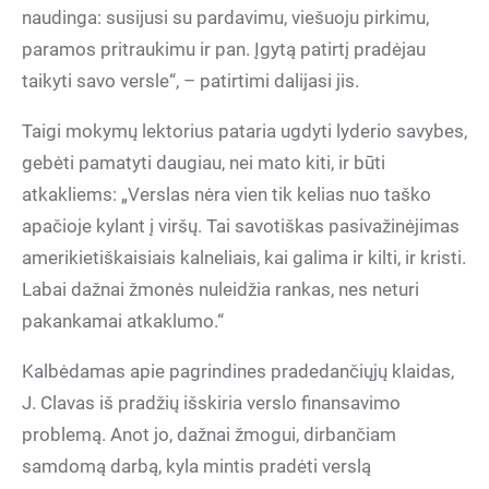
naudinga: susijusi su pardavimu, viešuoju pirkimu,
paramos pritraukimu ir pan. Įgytą patirtį pradėjau
taikyti savo versle“, – patirtimi dalijasi jis.
Taigi mokymų lektorius pataria ugdyti lyderio savybes,
gebėti pamatyti daugiau, nei mato kiti, ir būti
atkakliems: „Verslas nėra vien tik kelias nuo taško
apačioje kylant į viršų. Tai savotiškas pasivažinėjimas
amerikietiškaisiais kalneliais, kai galima ir kilti, ir kristi.
Labai dažnai žmonės nuleidžia rankas, nes neturi
pakankamai atkaklumo.“
Kalbėdamas apie pagrindines pradedančiųjų klaidas,
J. Clavas iš pradžių išskiria verslo finansavimo
problemą. Anot jo, dažnai žmogui, dirbančiam
samdomą darbą, kyla mintis pradėti verslą