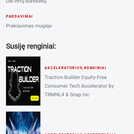
Dėl virtų burokėlių
PARDAVIMAI
Prekiavimas mugėje
Susiję renginiai:
AKCELERATORIUS
,
RENGINIAI
Traction Builder Equity-Free
Consumer Tech Accelerator by
TRMNL4 & Snap Inc