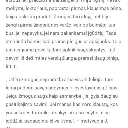
etapus: iki pradžios ir kai žengei pirmą žingsnį. Pasak
mokymų lektoriaus, paprastai pirmas klausimas būna,
kaip apskritai pradėti. Žmogus turi idėją, bet bijo
žengti pirmą žingsnį, nes varžo įvairios baimės: kas
bus, jei nepavyks, jei nėra pakankamai įgūdžių. Tada
atsiranda baimė, kad praras pinigus ar apsijuoks. Taip
pat neigiamą poveikį daro aplinkiniai, sakantys, kad
devyni iš dešimties verslų žlunga, prarasi daug pinigų
ir t. t.
„Dėl to žmogus nepradeda arba vis atidėlioja. Tam
labai padeda savęs ugdymas ir investavimas į žinias.
Jeigu žmogus auga kaip asmenybė, jis įgyja daugiau
pasitikėjimo savimi. Jei manęs kas nors klaustų, kas
yra sėkmės formulė, atsakyčiau: asmenybė plius
įgūdžiai, padauginta iš veiksmų“, – motyvuoja J.