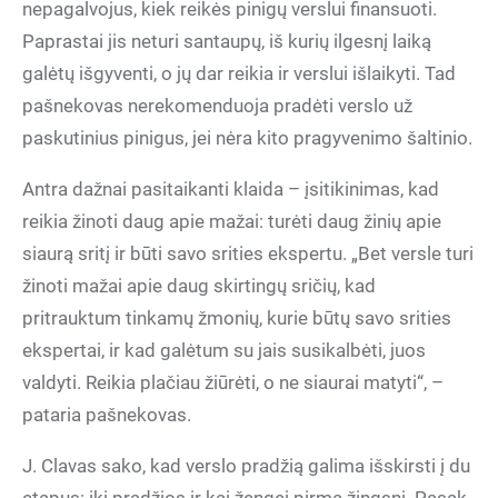
nepagalvojus, kiek reikės pinigų verslui finansuoti.
Paprastai jis neturi santaupų, iš kurių ilgesnį laiką
galėtų išgyventi, o jų dar reikia ir verslui išlaikyti. Tad
pašnekovas nerekomenduoja pradėti verslo už
paskutinius pinigus, jei nėra kito pragyvenimo šaltinio.
Antra dažnai pasitaikanti klaida – įsitikinimas, kad
reikia žinoti daug apie mažai: turėti daug žinių apie
siaurą sritį ir būti savo srities ekspertu. „Bet versle turi
žinoti mažai apie daug skirtingų sričių, kad
pritrauktum tinkamų žmonių, kurie būtų savo srities
ekspertai, ir kad galėtum su jais susikalbėti, juos
valdyti. Reikia plačiau žiūrėti, o ne siaurai matyti“, –
pataria pašnekovas.
J. Clavas sako, kad verslo pradžią galima išskirsti į du