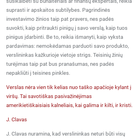
susikalbėti su buhalteriais ar finansų ekspertais, reikia
suprasti ir apskaitos subtilybes. Pagrindinės
investavimo žinios taip pat pravers, nes padės
suvokti, kaip pritraukti pinigų į savo verslą, kaip tuos
pinigus įdarbinti. Be to, reikia išmanyti, kaip vyksta
pardavimas: nemokėdamas parduoti savo produkto,
verslininkas kažkurioje vietoje strigs. Teisinių žinių
turėjimas taip pat bus pranašumas, nes padės
nepakliūti į teisines pinkles.
Verslas nėra vien tik kelias nuo taško apačioje kylant į
viršų. Tai savotiškas pasivažinėjimas
amerikietiškaisiais kalneliais, kai galima ir kilti, ir kristi.
J. Clavas
J. Clavas nuramina, kad verslininkas neturi būti visų