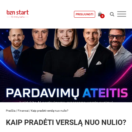
PRISIJUNGTI
0
Pradžia
/
Finansai
/
Kaip pradėti verslą nuo nulio?
KAIP PRADĖTI VERSLĄ NUO NULIO?