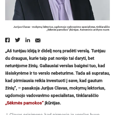
Jurijus Clavas - mokymų lektorius, ugdomojo vadovavimo specialistas, tinklaraščio
„Sėkmės pamokos“ įkūrėjas. Asmeninio archyvo nuotr.
„Aš turėjau idėją ir didelį norą pradėti verslą. Turėjau
du draugus, kurie taip pat norėjo tai daryti, bet
neturėjome žinių. Galiausiai verslas baigėsi tuo, kad
išsiskyrėme ir to verslo nebeturime. Tada aš supratau,
kad pirmiausia reikia investuoti į save, kad gautum
žinių“, – pasakoja Jurijus Clavas, mokymų lektorius,
ugdomojo vadovavimo specialistas, tinklaraščio
„Sėkmės pamokos“
įkūrėjas.
J. Clavas prisimena, kad pirmasis jo verslas buvo