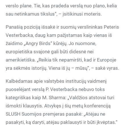
verslo plane. Tie, kas pradeda verslą nuo plano, kelia
sau netinkamus tikslus“, – įsitikinusi moteris.
Panašią poziciją išsakė ir suomių verslininkas Peteris
Vesterbacka, daug kam pažįstamas kaip vienas iš
žaidimo „Angry Birds“ kūrėjų. Jo nuomone,
europietiška svajonė gali būti didesnė nei
amerikietiška. „Reikia tik nepamiršti, kad ir Europoje
yra sėkmės istorijų. Viena iš jų – mūsų“, – sakė vyras.
Kalbėdamas apie valstybės institucijų vaidmenį
puoselėjant verslą P. Vesterbacka nebuvo toks
kategriškas kaip M. Sharma: „Valdžios atstovai turi
išmokti klausytis. Atvykęs į šių metų konferenciją
SLUSH Suomijos premjeras pasakė: „Atėjau ne
pasakyti, ką daryti, atėjau paklausyti ir būti įkvėptas.“