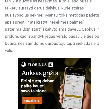
ten, kur buvote iki nesėkmės. Kitoje lapo pusėje
reikėtų surašyti gerus dalykus, kurie atsiras
nusišypsojus sėkmei. Manau, toks metodas padėtų
apsispręsti ir atsikratyti nesėkmės baimės“, –
patarimą „bzn start“ skaitytojams davė A. Čepkus ir
pridūrė, kad išbandyti jėgas verslo pasaulyje tiesiog
būtina, nes samdomu darbuotoju tapti niekada nėra
vėlu.