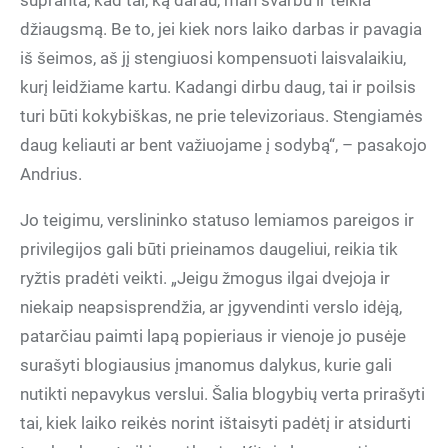
supranta, kad tai, ką darau, man svarbu ir teikia
džiaugsmą. Be to, jei kiek nors laiko darbas ir pavagia
iš šeimos, aš jį stengiuosi kompensuoti laisvalaikiu,
kurį leidžiame kartu. Kadangi dirbu daug, tai ir poilsis
turi būti kokybiškas, ne prie televizoriaus. Stengiamės
daug keliauti ar bent važiuojame į sodybą“, – pasakojo
Andrius.
Jo teigimu, verslininko statuso lemiamos pareigos ir
privilegijos gali būti prieinamos daugeliui, reikia tik
ryžtis pradėti veikti. „Jeigu žmogus ilgai dvejoja ir
niekaip neapsisprendžia, ar įgyvendinti verslo idėją,
patarčiau paimti lapą popieriaus ir vienoje jo pusėje
surašyti blogiausius įmanomus dalykus, kurie gali
nutikti nepavykus verslui. Šalia blogybių verta prirašyti
tai, kiek laiko reikės norint ištaisyti padėtį ir atsidurti