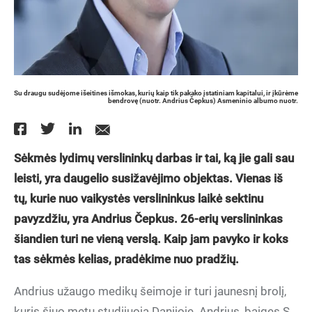
Su draugu sudėjome išeitines išmokas, kurių kaip tik pakako įstatiniam kapitalui, ir įkūrėme
bendrovę (nuotr. Andrius Čepkus) Asmeninio albumo nuotr.
Sėkmės lydimų verslininkų darbas ir tai, ką jie gali sau
leisti, yra daugelio susižavėjimo objektas. Vienas iš
tų, kurie nuo vaikystės verslininkus laikė sektinu
pavyzdžiu, yra Andrius Čepkus. 26-erių verslininkas
šiandien turi ne vieną verslą. Kaip jam pavyko ir koks
tas sėkmės kelias, pradėkime nuo pradžių.
Andrius užaugo medikų šeimoje ir turi jaunesnį brolį,
kuris šiuo metu studijuoja Danijoje. Andrius, baigęs S.