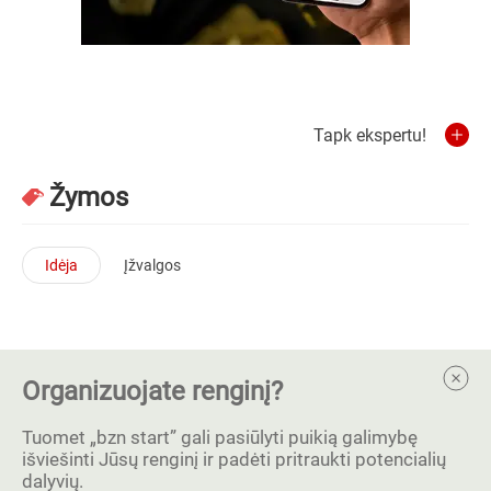
Tapk ekspertu!
Žymos
Idėja
Įžvalgos
Organizuojate renginį?
Tuomet „bzn start” gali pasiūlyti puikią galimybę
išviešinti Jūsų renginį ir padėti pritraukti potencialių
dalyvių.