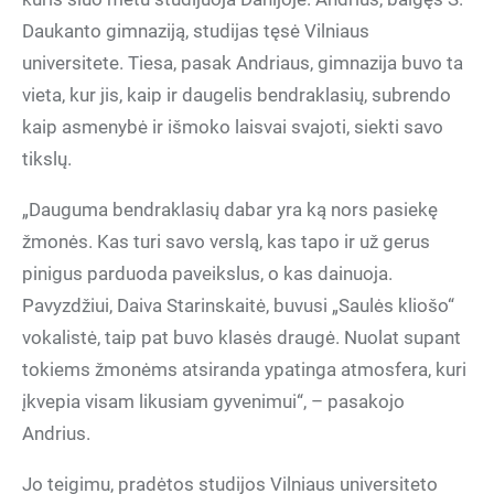
Daukanto gimnaziją, studijas tęsė Vilniaus
universitete. Tiesa, pasak Andriaus, gimnazija buvo ta
vieta, kur jis, kaip ir daugelis bendraklasių, subrendo
kaip asmenybė ir išmoko laisvai svajoti, siekti savo
tikslų.
„Dauguma bendraklasių dabar yra ką nors pasiekę
žmonės. Kas turi savo verslą, kas tapo ir už gerus
pinigus parduoda paveikslus, o kas dainuoja.
Pavyzdžiui, Daiva Starinskaitė, buvusi „Saulės kliošo“
vokalistė, taip pat buvo klasės draugė. Nuolat supant
tokiems žmonėms atsiranda ypatinga atmosfera, kuri
įkvepia visam likusiam gyvenimui“, – pasakojo
Andrius.
Jo teigimu, pradėtos studijos Vilniaus universiteto