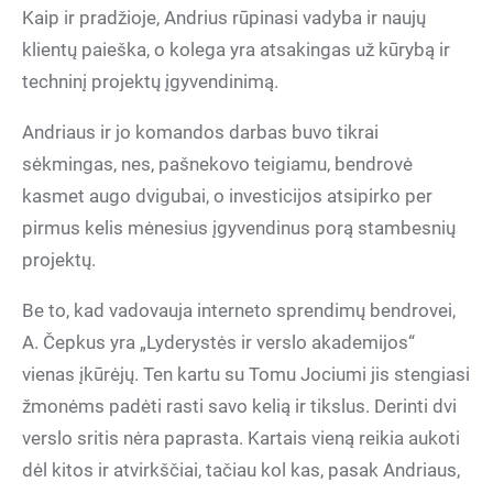
Kaip ir pradžioje, Andrius rūpinasi vadyba ir naujų
klientų paieška, o kolega yra atsakingas už kūrybą ir
techninį projektų įgyvendinimą.
Andriaus ir jo komandos darbas buvo tikrai
sėkmingas, nes, pašnekovo teigiamu, bendrovė
kasmet augo dvigubai, o investicijos atsipirko per
pirmus kelis mėnesius įgyvendinus porą stambesnių
projektų.
Be to, kad vadovauja interneto sprendimų bendrovei,
A. Čepkus yra „Lyderystės ir verslo akademijos“
vienas įkūrėjų. Ten kartu su Tomu Jociumi jis stengiasi
žmonėms padėti rasti savo kelią ir tikslus. Derinti dvi
verslo sritis nėra paprasta. Kartais vieną reikia aukoti
dėl kitos ir atvirkščiai, tačiau kol kas, pasak Andriaus,