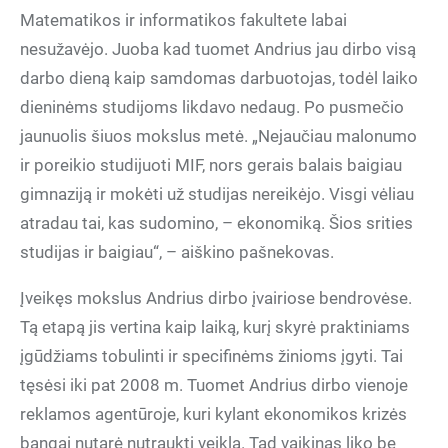
Matematikos ir informatikos fakultete labai
nesužavėjo. Juoba kad tuomet Andrius jau dirbo visą
darbo dieną kaip samdomas darbuotojas, todėl laiko
dieninėms studijoms likdavo nedaug. Po pusmečio
jaunuolis šiuos mokslus metė. „Nejaučiau malonumo
ir poreikio studijuoti MIF, nors gerais balais baigiau
gimnaziją ir mokėti už studijas nereikėjo. Visgi vėliau
atradau tai, kas sudomino, – ekonomiką. Šios srities
studijas ir baigiau“, – aiškino pašnekovas.
Įveikęs mokslus Andrius dirbo įvairiose bendrovėse.
Tą etapą jis vertina kaip laiką, kurį skyrė praktiniams
įgūdžiams tobulinti ir specifinėms žinioms įgyti. Tai
tęsėsi iki pat 2008 m. Tuomet Andrius dirbo vienoje
reklamos agentūroje, kuri kylant ekonomikos krizės
bangai nutarė nutraukti veiklą. Tad vaikinas liko be