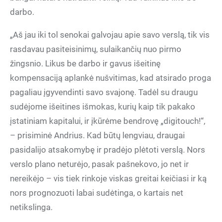
darbo.
„Aš jau iki tol senokai galvojau apie savo verslą, tik vis
rasdavau pasiteisinimų, sulaikančių nuo pirmo
žingsnio. Likus be darbo ir gavus išeitinę
kompensaciją aplankė nušvitimas, kad atsirado proga
pagaliau įgyvendinti savo svajonę. Tadėl su draugu
sudėjome išeitines išmokas, kurių kaip tik pakako
įstatiniam kapitalui, ir įkūrėme bendrovę „digitouch!“,
– prisiminė Andrius. Kad būtų lengviau, draugai
pasidalijo atsakomybę ir pradėjo plėtoti verslą. Nors
verslo plano neturėjo, pasak pašnekovo, jo net ir
nereikėjo – vis tiek rinkoje viskas greitai keičiasi ir ką
nors prognozuoti labai sudėtinga, o kartais net
netikslinga.