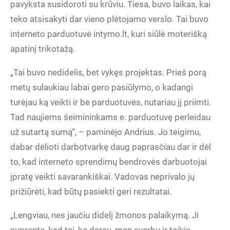
pavyksta susidoroti su krūviu. Tiesa, buvo laikas, kai
teko atsisakyti dar vieno plėtojamo verslo. Tai buvo
interneto parduotuvė intymo.lt, kuri siūlė moterišką
apatinį trikotažą.
„Tai buvo nedidelis, bet vykęs projektas. Prieš porą
metų sulaukiau labai gero pasiūlymo, o kadangi
turėjau ką veikti ir be parduotuvės, nutariau jį priimti.
Tad naujiems šeimininkams e. parduotuvę perleidau
už sutartą sumą“, – paminėjo Andrius. Jo teigimu,
dabar dėlioti darbotvarkę daug paprasčiau dar ir dėl
to, kad interneto sprendimų bendrovės darbuotojai
įpratę veikti savarankiškai. Vadovas neprivalo jų
prižiūrėti, kad būtų pasiekti geri rezultatai.
„Lengviau, nes jaučiu didelį žmonos palaikymą. Ji