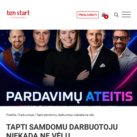
PRISIJUNGTI
0
Pradžia
/
Darbuotojai
/
Tapti samdomu darbuotoju niekada ne vėlu
TAPTI SAMDOMU DARBUOTOJU
NIEKADA NE VĖLU