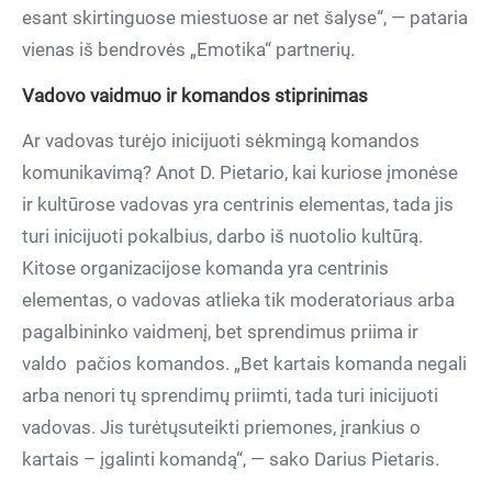
esant skirtinguose miestuose ar net šalyse“, — pataria
vienas iš bendrovės „Emotika“ partnerių.
Vadovo vaidmuo ir komandos stiprinimas
Ar vadovas turėjo inicijuoti sėkmingą komandos
komunikavimą? Anot D. Pietario, kai kuriose įmonėse
ir kultūrose vadovas yra centrinis elementas, tada jis
turi inicijuoti pokalbius, darbo iš nuotolio kultūrą.
Kitose organizacijose komanda yra centrinis
elementas, o vadovas atlieka tik moderatoriaus arba
pagalbininko vaidmenį, bet sprendimus priima ir
valdo
pačios komandos. „Bet kartais komanda negali
arba nenori tų sprendimų priimti, tada turi inicijuoti
vadovas. Jis turėtųsuteikti priemones, įrankius o
kartais – įgalinti komandą“, — sako Darius Pietaris.