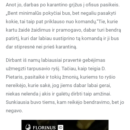
Anot jo, darbas po karantino grįžus į ofisus pasikeis.
„Bent minimalūs pokyčiai bus, bet negaliu pasakyti
kokie, tai taip pat priklauso nuo komandų.“Tie, kurie
kartu žaidė žaidimus ir pramogavo, dabar turi bendrą
patirtį, kuri dar labiau sustiprino tą komandą ir ji bus
dar stipresnė nei prieš karantiną.
Dirbant iš namų labiausiai pravertė gebėjimas
užmegzti tarpusavio ryšį. Tačiau, kaip teigia D.
Pietaris, pasitaikė ir tokių žmonių, kuriems to ryšio
nereikėjo, kurie sakė, jog jiems dabar labai gerai,
niekas nelenda į akis ir galėtų dirbti taip amžinai.
Sunkiausia buvo tiems, kam reikėjo bendravimo, bet jo
negavo.