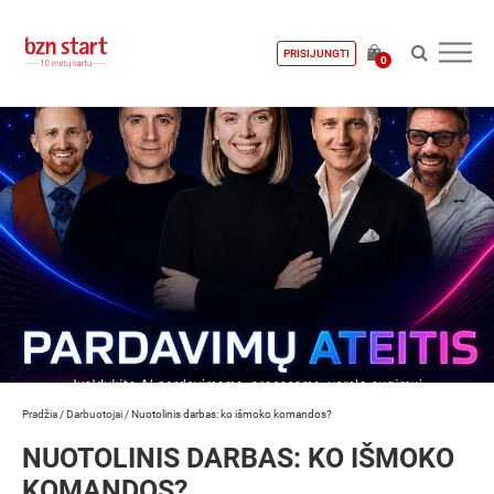
PRISIJUNGTI
0
Pradžia
/
Darbuotojai
/
Nuotolinis darbas: ko išmoko komandos?
NUOTOLINIS DARBAS: KO IŠMOKO
KOMANDOS?