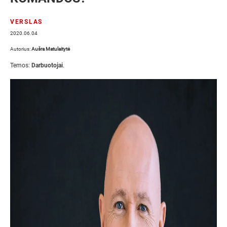
VERSLAS
2020.06.04
Autorius:
Aušra Matulaitytė
Temos:
Darbuotojai
.