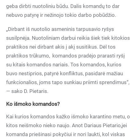
geba dirbti nuotoliniu būdu. Dalis komandų to dar
nebuvo patyrę ir nežinojo tokio darbo pobūdžio.
„Dirbant iš nuotolio asmeninis tarpusavio ryšys
susilpnėja. Nuotoliniam darbui reikia šiek tiek kitokios
praktikos nei dirbant akis į akį susitikus. Dėl tos
praktikos trūkumo,
komandos pradėjo prarasti ryšį
su kitais komandos nariais. Tos komandos, kurios
buvo nestiprios, patyrė konfliktus, pasidarė mažiau
funkcionalios, joms tapo sunkiau priimti sprendimus“,
— sako D. Pietaris.
Ko išmoko komandos?
Kai kurios komandos kažko išmoko karantino metu, o
kitos neišmoko nieko naujo. Anot Dariaus Pietario,jei
komanda priešinasi pokyčiui ir nori laukti, kol viskas