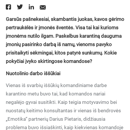
Garsūs pašnekesiai, skambantis juokas, kavos gėrimo
pertraukėlės ir įmonės šventės. Visa tai kai kurioms
įmonėms nutilo ilgam. Paskelbus karantiną dauguma
įmonių pasirinko darbą iš namų, vienoms pavyko
prisitaikyti sėkmingai, kitos patyrė sunkumų. Kokie
pokyčiai įvyko skirtingose komandose?
Nuotolinio darbo iššūkiai
Vienas iš svarbių iššūkių komandiniame darbe
karantino metu buvo tai, kad komandos nariai
negalėjo gyvai susitikti. Kaip teigia motyvavimo bei
nuostatų keitimo konsultantas ir vienas iš bendrovės
„Emotika“ partnerių Darius Pietaris, didžiausia
problema buvo išsiaškinti, kaip kiekvienas komandoje