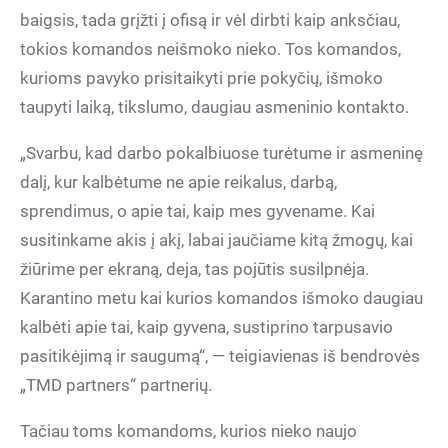
baigsis, tada grįžti į ofisą ir vėl dirbti kaip anksčiau,
tokios komandos neišmoko nieko. Tos komandos,
kurioms pavyko prisitaikyti prie pokyčių, išmoko
taupyti laiką, tikslumo, daugiau asmeninio kontakto.
„Svarbu, kad darbo pokalbiuose turėtume ir asmeninę
dalį, kur kalbėtume ne apie reikalus, darbą,
sprendimus, o apie tai, kaip mes gyvename. Kai
susitinkame akis į akį, labai jaučiame kitą žmogų, kai
žiūrime per ekraną, deja, tas pojūtis susilpnėja.
Karantino metu kai kurios komandos išmoko daugiau
kalbėti apie tai, kaip gyvena, sustiprino tarpusavio
pasitikėjimą ir saugumą“, — teigiavienas iš bendrovės
„TMD partners“ partnerių.
Tačiau toms komandoms, kurios nieko naujo