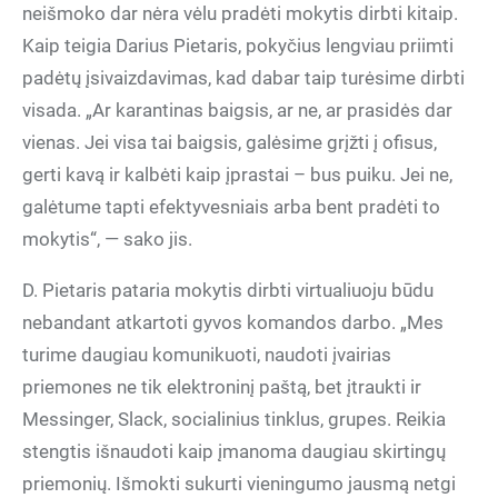
neišmoko dar nėra vėlu pradėti mokytis dirbti kitaip.
Kaip teigia Darius Pietaris, pokyčius lengviau priimti
padėtų įsivaizdavimas, kad dabar taip turėsime dirbti
visada. „Ar karantinas baigsis, ar ne, ar prasidės dar
vienas. Jei visa tai baigsis, galėsime grįžti į ofisus,
gerti kavą ir kalbėti kaip įprastai – bus puiku. Jei ne,
galėtume tapti efektyvesniais arba bent pradėti to
mokytis“, — sako jis.
D. Pietaris pataria mokytis dirbti virtualiuoju būdu
nebandant atkartoti gyvos komandos darbo. „Mes
turime daugiau komunikuoti, naudoti įvairias
priemones ne tik elektroninį paštą, bet įtraukti ir
Messinger, Slack, socialinius tinklus, grupes. Reikia
stengtis išnaudoti kaip įmanoma daugiau skirtingų
priemonių. Išmokti sukurti vieningumo jausmą netgi