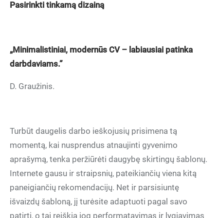
Pasirinkti tinkamą dizainą
„Minimalistiniai, modernūs CV – labiausiai patinka
darbdaviams.”
D. Graužinis.
Turbūt daugelis darbo ieškojusių prisimena tą
momentą, kai nusprendus atnaujinti gyvenimo
aprašymą, tenka peržiūrėti daugybę skirtingų šablonų.
Internete gausu ir straipsnių, pateikiančių viena kitą
paneigiančių rekomendacijų. Net ir parsisiuntę
išvaizdų šabloną, jį turėsite adaptuoti pagal savo
patirtį, o tai reiškia jog performatavimas ir lygiavimas