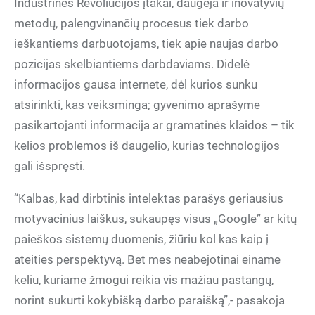
Industrinės Revoliucijos įtakai, daugėja ir inovatyvių
metodų, palengvinančių procesus tiek darbo
ieškantiems darbuotojams, tiek apie naujas darbo
pozicijas skelbiantiems darbdaviams. Didelė
informacijos gausa internete, dėl kurios sunku
atsirinkti, kas veiksminga; gyvenimo aprašyme
pasikartojanti informacija ar gramatinės klaidos – tik
kelios problemos iš daugelio, kurias technologijos
gali išspręsti.
“Kalbas, kad dirbtinis intelektas parašys geriausius
motyvacinius laiškus, sukaupęs visus „Google” ar kitų
paieškos sistemų duomenis, žiūriu kol kas kaip į
ateities perspektyvą. Bet mes neabejotinai einame
keliu, kuriame žmogui reikia vis mažiau pastangų,
norint sukurti kokybišką darbo paraišką”,- pasakoja