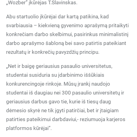
„Wozber” įkūrėjas T.Slavinskas.
Abu startuolio įkūrėjai dar kartą patikina, kad
svarbiausia – kiekvieną gyvenimo aprašymą pritaikyti
konkrečiam darbo skelbimui, pasirinkus minimalistinį
darbo aprašymo šabloną bei savo patirtis pateikiant
rezultatų ir konkrečių pavyzdžių principu.
„Net ir baigę geriausius pasaulio universitetus,
studentai susiduria su įdarbinimo iššūkiais
konkurencingoje rinkoje. Mūsų įrankį naudojo
studentai iš daugiau nei 300 pasaulio universitetų ir
geriausius darbus gavo tie, kurie iš tiesų daug
dėmesio skyrė ne tik įgyti patirčiai, bet ir įtaigiam
patirties pateikimui darbdaviui,- reziumuoja karjeros
platformos kūrėjai”.