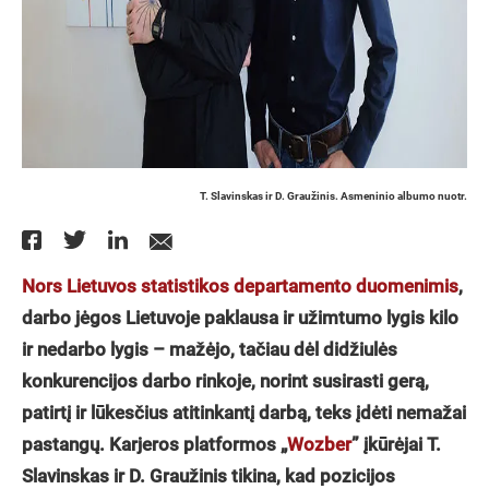
T. Slavinskas ir D. Graužinis. Asmeninio albumo nuotr.
Nors Lietuvos statistikos departamento duomenimis
,
darbo jėgos Lietuvoje paklausa ir už
imtumo lygis kilo
ir nedarbo lygis – mažė
jo, tačiau dėl didžiulės
konkurencijos darbo rinkoje, norint susirasti gerą,
patirtį
ir lūkesč
ius atitinkantį darbą, teks įdėti nemaž
ai
pastangų
. Karjeros platformos „
Wozber
”
įkūrėjai T.
Slavinskas ir D. Graužinis tikina, kad pozicijos