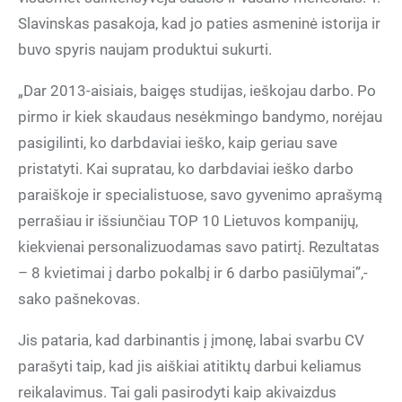
Slavinskas pasakoja, kad jo paties asmeninė istorija ir
buvo spyris naujam produktui sukurti.
„Dar 2013-aisiais, baigęs studijas, ieškojau darbo. Po
pirmo ir kiek skaudaus nesėkmingo bandymo, norėjau
pasigilinti, ko darbdaviai ieško, kaip geriau save
pristatyti. Kai supratau, ko darbdaviai ieško darbo
paraiškoje ir specialistuose, savo gyvenimo aprašymą
perrašiau ir išsiunčiau TOP 10 Lietuvos kompanijų,
kiekvienai personalizuodamas savo patirtį. Rezultatas
– 8 kvietimai į darbo pokalbį ir 6 darbo pasiūlymai”,-
sako pašnekovas.
Jis pataria, kad darbinantis į įmonę, labai svarbu CV
parašyti taip, kad jis aiškiai atitiktų darbui keliamus
reikalavimus. Tai gali pasirodyti kaip akivaizdus