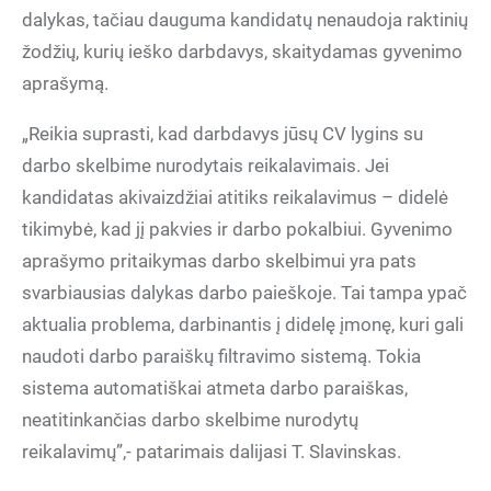
dalykas, tačiau dauguma kandidatų nenaudoja raktinių
žodžių, kurių ieško darbdavys, skaitydamas gyvenimo
aprašymą.
„Reikia suprasti, kad darbdavys jūsų CV lygins su
darbo skelbime nurodytais reikalavimais. Jei
kandidatas akivaizdžiai atitiks reikalavimus – didelė
tikimybė, kad jį pakvies ir darbo pokalbiui. Gyvenimo
aprašymo pritaikymas darbo skelbimui yra pats
svarbiausias dalykas darbo paieškoje. Tai tampa ypač
aktualia problema, darbinantis į didelę įmonę, kuri gali
naudoti darbo paraiškų filtravimo sistemą. Tokia
sistema automatiškai atmeta darbo paraiškas,
neatitinkančias darbo skelbime nurodytų
reikalavimų”,- patarimais dalijasi T. Slavinskas.