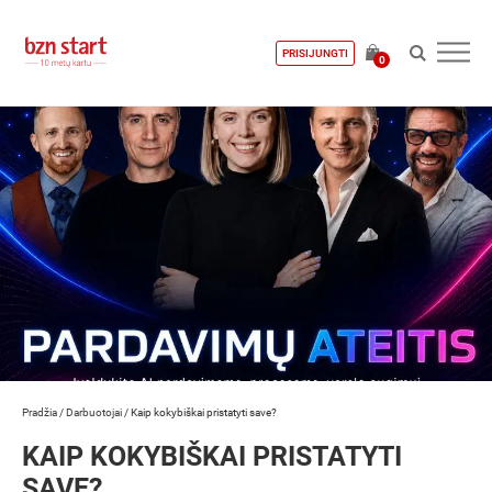
PRISIJUNGTI
0
Pradžia
/
Darbuotojai
/
Kaip kokybiškai pristatyti save?
KAIP KOKYBIŠKAI PRISTATYTI
SAVE?