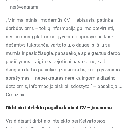
– neišvengiami.
„Minimalistiniai, modernūs CV – labiausiai patinka
darbdaviams – tokią informaciją galime patvirtinti,
nes su mūsų platforma gyvenimo aprašymus kūrė
dešimtys tūkstančių vartotojų, o daugelis iš jų su
mumis ir pasidžiaugia, papasakoja apie gautus darbo
pasiūlymus. Taigi, neabejotinai pastebime, kad
daugiau darbo pasiūlymų sulaukia tie, kurių gyvenimo
aprašymas – neperkrautas nereikalingomis dizaino
detalėmis, informacija aiškiai išdėstyta.” – pasakoja D.
Graužinis.
Dirbtinio intelekto pagalba kuriant CV – įmanoma
Vis didėjant dirbtinio intelekto bei Ketvirtosios