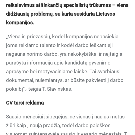
reikalavimus atitinkančių
specialistų trū
kumas – viena
didžiausių problemų, su kuria susiduria Lietuvos
kompanijos.
„Viena iš priežasčių, kodėl kompanijos nepasiekia
joms reikiamo talento ir kodėl darbo ieškantieji
negauna norimo darbo, yra nekokybiškai ir neįtaigiai
parašyta informacija apie kandidatą gyvenimo
aprašyme bei motyvaciniame laiške. Tai svarbiausi
dokumentai, nulemiantys, ar būsite pakviesti į darbo
pokalbį”,- teigia T. Slavinskas.
CV tarsi reklama
Sausio mėnesiui įsibėgėjus, ne vienas į naujus metus
žiūri kaip į naują pradžią, todėl darbo paieškos
visuomet suintensyvėja sausio ir vasario mėnesiais. T.