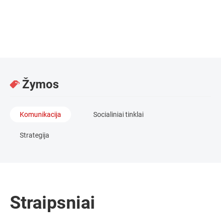
Projektų vadovė "Chestnut" agentūra, komunikacijos klausimai
Žymos
Komunikacija
Socialiniai tinklai
Strategija
Straipsniai