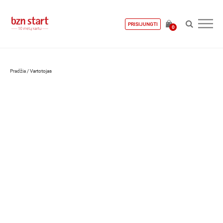
PRISIJUNGTI
0
Pradžia
/
Vartotojas
Ieva Kniukštienė