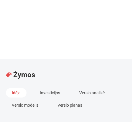
Arvydas Strumskis
Vadovaujantysis partneris / „Verslo angelų fondas I“
Žymos
Idėja
Investicijos
Verslo analizė
Verslo modelis
Verslo planas