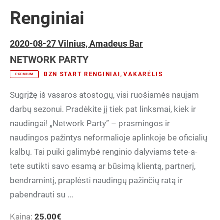
Renginiai
2020-08-27 Vilnius, Amadeus Bar
NETWORK PARTY
BZN START RENGINIAI
,
VAKARĖLIS
PREMIUM
Sugrįžę iš vasaros atostogų, visi ruošiamės naujam
darbų sezonui. Pradėkite jį tiek pat linksmai, kiek ir
naudingai! „Network Party” – prasmingos ir
naudingos pažintys neformalioje aplinkoje be oficialių
kalbų. Tai puiki galimybė renginio dalyviams tete-a-
tete sutikti savo esamą ar būsimą klientą, partnerį,
bendramintį, praplėsti naudingų pažinčių ratą ir
pabendrauti su ...
Kaina:
25.00
€