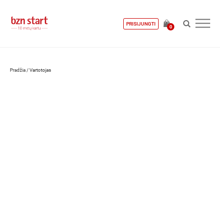
PRISIJUNGTI
0
Pradžia
/
Vartotojas