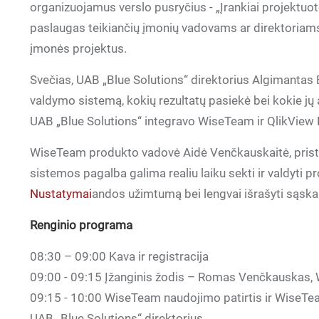
organizuojamus verslo pusryčius - „Įrankiai projektuotoj
paslaugas teikiančių įmonių vadovams ar direktoriams, n
įmonės projektus.
Svečias, UAB „Blue Solutions“ direktorius Algimantas B
valdymo sistemą, kokių rezultatų pasiekė bei kokie jų a
UAB „Blue Solutions“ integravo WiseTeam ir QlikView 
WiseTeam produkto vadovė Aidė Venčkauskaitė, prist
sistemos pagalba galima realiu laiku sekti ir valdyti pr
Nustatymai
andos užimtumą bei lengvai išrašyti sąska
Renginio programa
08:30 – 09:00 Kava ir registracija
09:00 - 09:15 Įžanginis žodis – Romas Venčkauskas,
09:15 - 10:00 WiseTeam naudojimo patirtis ir WiseTea
UAB „Blue Solutions“ direktorius