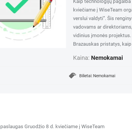
Kaip technologijų pagalba 
kviečiame į WiseTeam orga
verslui valdyti”. Šis rengi
vadovams ar direktoriams, n
vidinius įmonės projektus.
Brazauskas pristatys, kaip 
Kaina:
Nemokamai
Bilietai: Nemokamai
es paslaugas Gruodžio 8 d. kviečiame į WiseTeam