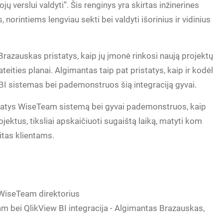
ų verslui valdyti”. Šis renginys yra skirtas inžinerines
orintiems lengviau sekti bei valdyti išorinius ir vidinius
razauskas pristatys, kaip jų įmonė rinkosi naują projektų
teities planai. Algimantas taip pat pristatys, kaip ir kodėl
BI sistemas bei pademonstruos šią integraciją gyvai.
atys WiseTeam sistemą bei gyvai pademonstruos, kaip
ojektus, tiksliai apskaičiuoti sugaištą laiką, matyti kom
itas klientams.
 WiseTeam direktorius
m bei QlikView BI integracija - Algimantas Brazauskas,