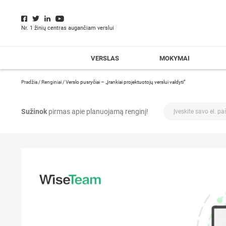
Nr. 1 žinių centras augančiam verslui
VERSLAS
MOKYMAI
Pradžia
/
Renginiai
/
Verslo pusryčiai – „Įrankiai projektuotojų verslui valdyti”
Sužinok
pirmas apie planuojamą renginį!