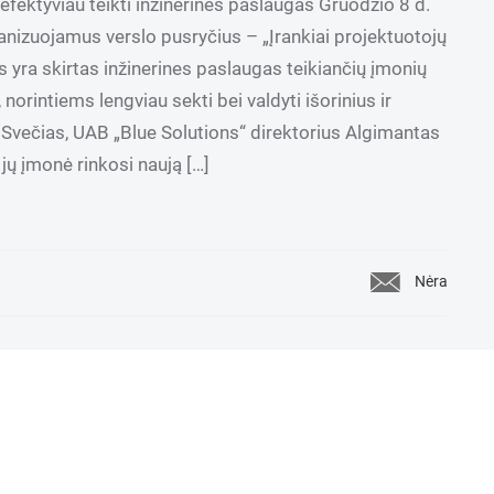
efektyviau teikti inžinerines paslaugas Gruodžio 8 d.
nizuojamus verslo pusryčius – „Įrankiai projektuotojų
nys yra skirtas inžinerines paslaugas teikiančių įmonių
orintiems lengviau sekti bei valdyti išorinius ir
 Svečias, UAB „Blue Solutions“ direktorius Algimantas
jų įmonė rinkosi naują […]
Nėra